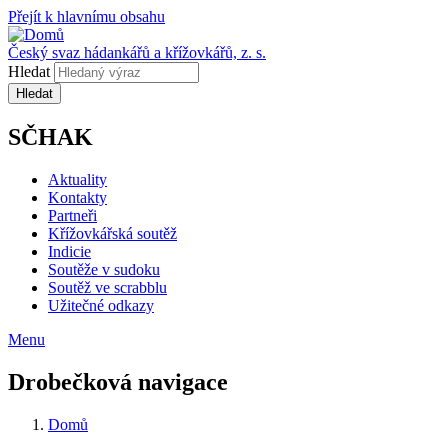
Přejít k hlavnímu obsahu
Český svaz hádankářů a křížovkářů, z. s.
Hledat
SČHAK
Aktuality
Kontakty
Partneři
Křížovkářská soutěž
Indicie
Soutěže v sudoku
Soutěž ve scrabblu
Užitečné odkazy
Menu
Drobečková navigace
Domů