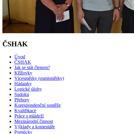
ČSHAK
Úvod
ČSHAK
Jak se stát členem?
Křížovky
Vícesměrky (osmisměrky)
Hádanky
Logické úlohy
Sudoku
Přebory
Korespondenční soutěže
Kvalifikace
Práce s mládeží
Mezinárodní činnost
Výklady a komentáře
Pomůcky