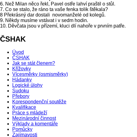
6. Než Milan něco řekl, Pavel ostře lahví praštil o stůl.
7. Co se stalo, že ráno ta vaše fenka tolik štěkala?
8 Překrásný dar dostali novomanželé od kolegů.
9. Někdy musíme vstávat i v sedm hodin.
10. Děvčata jsou v přízemí, kluci dlí nahoře v prvním patře.
ČSHAK
Úvod
ČSHAK
Jak se stát členem?
Křížovky
Vícesměrky (osmisměrky)
Hádanky
Logické úlohy
Sudoku
Přebory
Korespondenční soutěže
Kvalifikace
Práce s mládeží
Mezinárodní činnost
Výklady a komentáře
Pomůcky
Zajímavosti