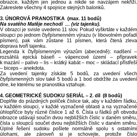
obrazce, každým jen jednou a nikde se navzájem nekříží.
Zakreslete všechny 4 spojnice stejných balonků.
3. ÚNOROVÁ PRANOSTIKA (max. 11 bodů)
Na svatého Matěje nechodí … (viz tajenku).
V obrazci je svisle uvedeno 11 slov. Pokud vyškrtáte v každém
sloupci po jednom čtyřpísmenném výrazu (v libovolném pořadí
písmen), pak vám zůstane 11 písmen, která čtená zleva
doprava tvoří tajenku.
Legenda k čtyřpísmenným výrazům (abecedně): nadšení –
rozsáhlá epická báseň – vápencové území – přípravek
k mazání – palivo – lis – krátký kabát – moc – skládací přístřeší
– biceps – anekdota.
Za uvedení tajenky získáte 5 bodů, za uvedení všech
čtyřpísmenných slov také 5 bodů a 1 bod obdržíte za uvedení
dne, ke kterému se pranostika vztahuje.
4. GEOMETRICKÉ SUDOKU SERIÁL – 2. díl (8 bodů)
Doplňte do prázdných políček číslice tak, aby v každém řádku,
v každém sloupci, v každé vyznačené oblasti a na vyznačené
úhlopříčce byly různé číslice 1 až 6. Čísla u řádků při obvodu
obrazce udávají součin dvou nejbližších číslic v daném směru,
čísla u sloupců součet dvou nejbližších číslic v daném směru.
Úplné řešení sudoku pošlete normálně spolu s ostatními
úlohami, ale zároveň si je schovejte, protože číslo