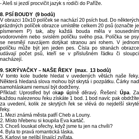
- Aleš si jezdí procvičit jazyk s rodiči do Paříže.
8. PSÍ BOUDY (9 bodů)
V obrazci 10x10 políček se nachází 20 psích bud. Do některých
prázdných políček obrazce umístěte celkem 20 psů (označte je
písmenem P) tak, aby každá bouda měla v sousedním
vodorovném nebo svislém políčku svého psa. Políčka se psy
se nesmějí navzájem dotýkat stranou ani rohem. V jednom
políčku může být jen jeden pes. Čísla po stranách obrazce
udávají počet psů, kteří se v příslušném řádku či sloupci
nacházejí.
9. SKRÝVAČKY – NAŠE ŘEKY (max. 13 bodů)
V tomto kole budete hledat v uvedených větách naše řeky.
Některá hledaná slova mohou být skrytá i pozpátku. Čárky nad
samohláskami nemusí být dodrženy.
Příklad: Uprostřed byl ok
ap ú
plně děravý. Řešení:
Úpa
. Za
každou nalezenou řeku získáte 1 bod. 1 bod navíc pak obdržíte
za uvedení, kolik ze skrytých řek se vlévá do nejdelší skryté
řeky.
1. Mezi známá města patří Cheb a Louny.
2. Místo hřebenu si koupila Eva kartáč.
3. Chceš louskat ořechy, když jsme tu jen na chvíli?
4. Byla to pravá romantická láska.
5. Karlovi se nelíbí línající zvířata.