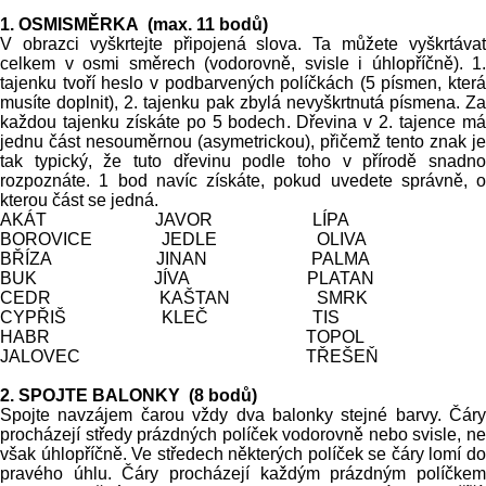
1. OSMISMĚRKA (max. 11 bodů)
V obrazci vyškrtejte připojená slova. Ta můžete vyškrtávat
celkem v osmi směrech (vodorovně, svisle i úhlopříčně). 1.
tajenku tvoří heslo v podbarvených políčkách (5 písmen, která
musíte doplnit), 2. tajenku pak zbylá nevyškrtnutá písmena. Za
každou tajenku získáte po 5 bodech. Dřevina v 2. tajence má
jednu část nesouměrnou (asymetrickou), přičemž tento znak je
tak typický, že tuto dřevinu podle toho v přírodě snadno
rozpoznáte. 1 bod navíc získáte, pokud uvedete správně, o
kterou část se jedná.
AKÁT JAVOR LÍPA
BOROVICE JEDLE OLIVA
BŘÍZA JINAN PALMA
BUK JÍVA PLATAN
CEDR KAŠTAN SMRK
CYPŘIŠ KLEČ TIS
HABR TOPOL
JALOVEC TŘEŠEŇ
2. SPOJTE BALONKY (8 bodů)
Spojte navzájem čarou vždy dva balonky stejné barvy. Čáry
procházejí středy prázdných políček vodorovně nebo svisle, ne
však úhlopříčně. Ve středech některých políček se čáry lomí do
pravého úhlu. Čáry procházejí každým prázdným políčkem