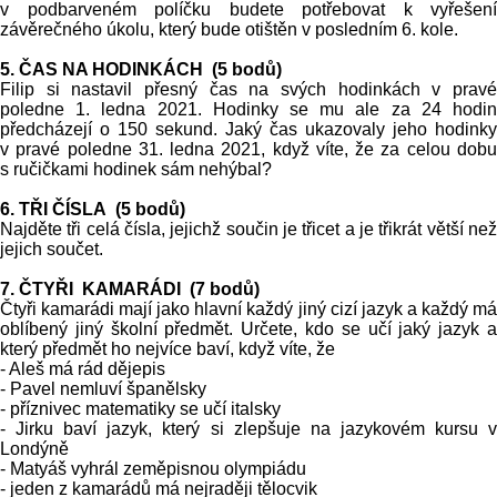
v podbarveném políčku budete potřebovat k vyřešení
závěrečného úkolu, který bude otištěn v posledním 6. kole.
5. ČAS NA HODINKÁCH (5 bodů)
Filip si nastavil přesný čas na svých hodinkách v pravé
poledne 1. ledna 2021. Hodinky se mu ale za 24 hodin
předcházejí o 150 sekund. Jaký čas ukazovaly jeho hodinky
v pravé poledne 31. ledna 2021, když víte, že za celou dobu
s ručičkami hodinek sám nehýbal?
6. TŘI ČÍSLA (5 bodů)
Najděte tři celá čísla, jejichž součin je třicet a je třikrát větší než
jejich součet.
7. ČTYŘI KAMARÁDI (7 bodů)
Čtyři kamarádi mají jako hlavní každý jiný cizí jazyk a každý má
oblíbený jiný školní předmět. Určete, kdo se učí jaký jazyk a
který předmět ho nejvíce baví, když víte, že
- Aleš má rád dějepis
- Pavel nemluví španělsky
- příznivec matematiky se učí italsky
- Jirku baví jazyk, který si zlepšuje na jazykovém kursu v
Londýně
- Matyáš vyhrál zeměpisnou olympiádu
- jeden z kamarádů má nejraději tělocvik