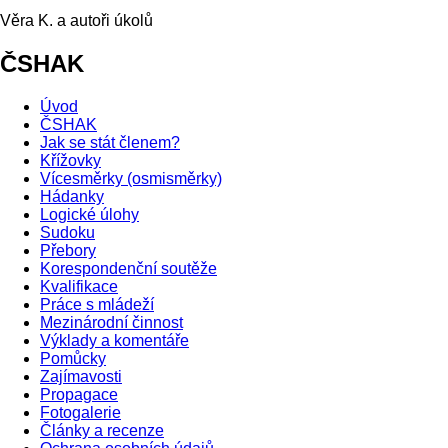
Věra K. a autoři úkolů
ČSHAK
Úvod
ČSHAK
Jak se stát členem?
Křížovky
Vícesměrky (osmisměrky)
Hádanky
Logické úlohy
Sudoku
Přebory
Korespondenční soutěže
Kvalifikace
Práce s mládeží
Mezinárodní činnost
Výklady a komentáře
Pomůcky
Zajímavosti
Propagace
Fotogalerie
Články a recenze