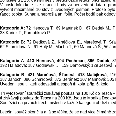
20 luštitelů z 23. Častěji než v předchozích letech přicházela ře
V posledním kole jste ztráceli body za neuvedení data u prano
vytvořit maximálně 10 slov z uvedených písmen. Protože bylo
ťapot, ťopka, Sunar, a neprošla ani folie. Počet bodů pak odpov
Kategorie A:
72 Hencová T.; 69 Martínek D.; 67 Dedek M., P
38 Kaňok F., Paroubková P.
Kategorie B:
72 Dedková Z., Krajčiová E., Marešová T., Šťa
62 Schmidová N.; 61 Holý M., Mácha T.; 60 Mannová Š.; 56 Jano
Kategorie A: 413 Hencová
;
404 Pechman
;
396 Dedek
; 3
192 Haladová; 187 Godlewski J.; 159 Damovský; 129 Ježová; 
Kategorie B: 421 Marešová
,
Šťastná
;
418 Matějková
; 41
387 Janoch; 380 Schmidová; 372 Beránek; 307 Mannová; 305 M
Uvedeni jsou ti, kteří odevzdali alespoň tři kola, příp. 6. kolo.
Tři vylosovaní soutěžící získávají poukaz na 100 Kč do Tesca – N
ti získávají poukaz do Tesca na 200 Kč. Jsou to Monika Dedko
Soutěžící na prvních třech místech v každé kategorii obdrží med
Letošní soutěž skončila a já se těším, že se nad více či mén