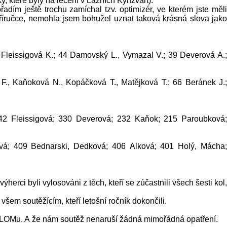
ky, které byly na léčení v Lázních Kynžvart).
adím ještě trochu zamíchal tzv. optimizér, ve kterém jste měli
říručce, nemohla jsem bohužel uznat taková krásná slova jako
Fleissigová K.; 44 Damovský L., Vymazal V.; 39 Deverová A.
F., Kaňoková N., Kopáčková T., Matějková T.; 66 Beránek J.
42 Fleissigová; 330 Deverová; 232 Kaňok; 215 Paroubková
vá; 409 Bednarski, Dedková; 406 Alková; 401 Holý, Mácha
rci byli vylosováni z těch, kteří se zúčastnili všech šesti kol,
šem soutěžícím, kteří letošní ročník dokončili.
ku LOMu. A že nám soutěž nenaruší žádná mimořádná opatření.