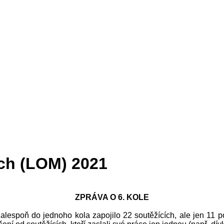
ch (LOM) 2021
ZPRÁVA O 6. KOLE
alespoň do jednoho kola zapojilo 22 soutěžících, ale jen 11 po