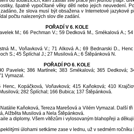
šení od soutěžících, kteří zaslali své práce jen jednou (např. dív
stiky, špatně vypočítané věky dětí nebo jejich neuvedení. Poř
 zadáno, že slova musí být obsažena v Internetové jazykové p
ídal počtu nalezených slov dle zadání.
POŘADÍ V 6. KOLE
avelek M.; 66 Pechman V.; 59 Dedková M., Smékalová A.; 54 
stná M., Voňavková V.; 71 Alková A.; 69 Bednarski D., Henc 
ch S.; 45 Šplíchal J.; 27 Musilová A.; 6 Štěpánková N.
POŘADÍ PO 6. KOLE
90 Pavelek; 386 Martínek; 383 Smékalová; 365 Dedková; 3
71 Vymazal.
6 Henc, Kopáčková, Voňavková; 415 Kaňoková; 410 Krajčio
usilová; 282 Šplíchal; 166 Bubica; 137 Štěpánková.
atálie Kaňoková, Tereza Marešová a Vilém Vymazal. Další tři výhe
vá, Alžběta Musilová a Nela Štěpánková.
aile a diplomy. Všem vítězům i vylosovaným blahopřeji a děkuji v
ě zapeklitými úlohami setkáme zase v lednu, už v sedmém roční