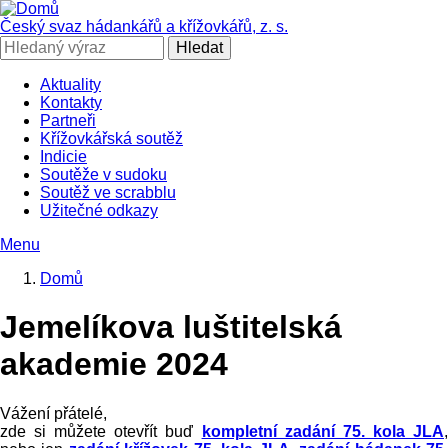
Přejít
k
Český svaz hádankářů a křížovkářů, z. s.
hlavnímu
Hledat
obsahu
Aktuality
Kontakty
SČHAK
Partneři
Křížovkářská soutěž
Indicie
Soutěže v sudoku
Soutěž ve scrabblu
Užitečné odkazy
Menu
Domů
Drobečková
Jemelíkova luštitelská
navigace
akademie 2024
Vážení přátelé,
zde si můžete otevřít buď
kompletní zadání 75. kola JLA