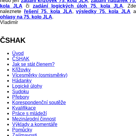
nebo jen
zadání křížovek 75. kola JLA
,
zadání hádanek 75
kola JLA
či
zadání logických úloh 75. kola JLA
.
Zd
naleznete
řešení 75. kola JLA
,
výsledky 75. kola JLA
ohlasy na 75. kolo JLA
.
Vladimír
ČSHAK
Úvod
ČSHAK
Jak se stát členem?
Křížovky
Vícesměrky (osmisměrky)
Hádanky
Logické úlohy
Sudoku
Přebory
Korespondenční soutěže
Kvalifikace
Práce s mládeží
Mezinárodní činnost
Výklady a komentáře
Pomůcky
Zajímavosti