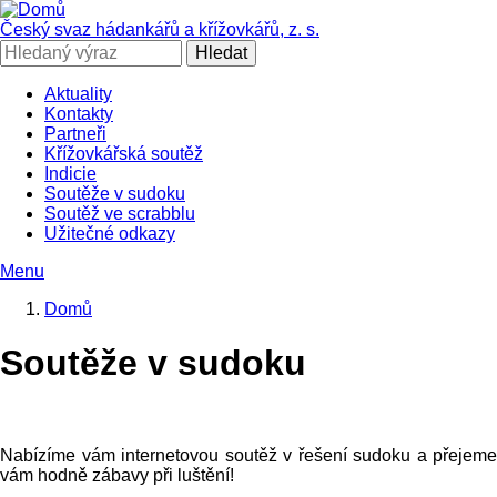
Přejít
k
Český svaz hádankářů a křížovkářů, z. s.
hlavnímu
Hledat
obsahu
Aktuality
Kontakty
SČHAK
Partneři
Křížovkářská soutěž
Indicie
Soutěže v sudoku
Soutěž ve scrabblu
Užitečné odkazy
Menu
Domů
Drobečková
Soutěže v sudoku
navigace
Nabízíme vám internetovou soutěž v řešení sudoku a přejeme
vám hodně zábavy při luštění!