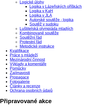
Logické úlohy
Logika v Lázeňských oříškách
Logika v KaH
Logika v JLA
Autorské soutěže - logika
Soutěž v sudoku
Luštitelská olympiáda mladých
Kombinované soutěže
Soutěžní řád
Protestní řád
Metodické instrukce
Kvalifikace
Práce s mládeží
Mezinárodní činnost
Výklady a komentáře
Pomůcky
Zajímavosti
Propagace
Fotogalerie
Články a recenze
Ochrana osobních údajů
Připravované akce