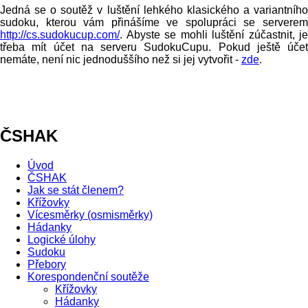
Jedná se o soutěž v luštění lehkého klasického a variantního
sudoku, kterou vám přinášíme ve spolupráci se serverem
http://cs.sudokucup.com/
. Abyste se mohli luštění zúčastnit, je
třeba mít účet na serveru SudokuCupu. Pokud ještě účet
nemáte, není nic jednoduššího než si jej vytvořit -
zde
.
ČSHAK
Úvod
ČSHAK
Jak se stát členem?
Křížovky
Vícesměrky (osmisměrky)
Hádanky
Logické úlohy
Sudoku
Přebory
Korespondenční soutěže
Křížovky
Hádanky