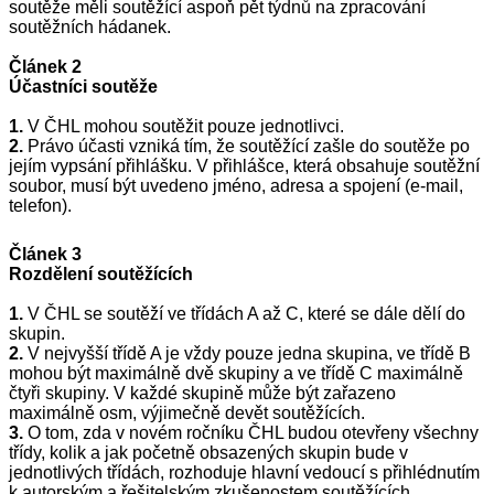
soutěže měli soutěžící aspoň pět týdnů na zpracování
soutěžních hádanek.
Článek 2
Účastníci soutěže
1.
V ČHL mohou soutěžit pouze jednotlivci.
2.
Právo účasti vzniká tím, že soutěžící zašle do soutěže po
je­jím vypsání přihlášku. V přihlášce, která obsahuje soutěžní
soubor, musí být uvedeno jméno, adresa a spojení (e-mail,
telefon).
Článek 3
Rozdělení soutěžících
1.
V ČHL se soutěží ve třídách A až C, které se dále dělí do
skupin.
2.
V nejvyšší třídě A je vždy pouze jedna skupina, ve třídě B
mohou být maximálně dvě skupiny a ve třídě C maximálně
čtyři skupiny. V každé skupině může být zařazeno
maximálně osm, výjimečně devět soutěžících.
3.
O tom, zda v novém ročníku ČHL budou otevřeny všechny
třídy, kolik a jak početně obsazených skupin bude v
jednotlivých třídách, rozhoduje hlavní vedoucí s přihlédnutím
k autorským a řešitelským zkušenostem soutěžících,