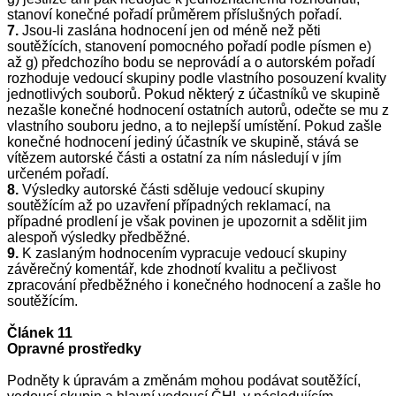
stanoví konečné pořadí průměrem příslušných pořadí.
7.
Jsou-li zaslána hodnocení jen od méně než pěti
soutěžících, stanovení pomocného pořadí podle písmen e)
až g) předchozího bodu se neprovádí a o autorském pořadí
rozhoduje vedoucí skupiny podle vlastního posouzení kvality
jednotlivých souborů. Pokud některý z účastníků ve skupině
nezašle konečné hodnocení ostatních autorů, odečte se mu z
vlastního souboru jedno, a to nejlepší umístění. Pokud zašle
konečné hodnocení jediný účastník ve skupině, stává se
vítězem autorské části a ostatní za ním následují v jím
určeném pořadí.
8.
Výsledky autorské části sděluje vedoucí skupiny
soutěžícím až po uzavření pří­padných reklamací, na
případné prodlení je však povinen je upozornit a sdělit jim
alespoň výsledky předběžné.
9.
K zaslaným hodnocením vypracuje vedoucí skupiny
závěrečný komentář, kde zhodnotí kvalitu a pečlivost
zpracování předběžného i konečného hodnocení a zašle ho
soutěžícím.
Článek 11
Opravné prostředky
Podněty k úpravám a změnám mohou podávat soutěžící,