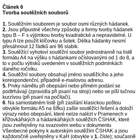
Článek 6
Tvorba soutěžních souborů
1.
Soutěžním souborem je soubor osmi různých hádanek.
2
.
Jsou přípustné všechny způsoby a formy tvorby hádanek
typu B – F s výjimkou tvorby kvadratické a nepravidelné. U
typu A lze použít klíčovku a šotek. Délka hádanky nesmí
přesáhnout 12 řádků ani 96 slabik.
3.
Soutěžící vyhotoví soutěžní soubor jednostranně na listě
formátu A4 na výšku s hádankami očíslovanými od 1 do
8, a
to v počtu výtisků uvedeném v soutěžních podmínkách
daného ročníku.
4.
Soutěžní soubory obsahují jméno soutěžícího a jeho
korespondenční, případně e-mailovou adresu.
5.
Prvky námětu při obepsání nebo přímém podání se
podtrhávají (zpravidla při psaní na stroji)
nebo
se píší
tučnou
kurzívou (při psaní na počítači).
6
.
Na samostatném
listě (při zasílání klasickou poštou
obvykle formátu A5 na šířku) zašle soutěžící řešení a doloží
výrazy nebo obepsání, které nelze nalézt v Pramenech v
křížovkářských a hádankářských soutěžích ČSHAK, které
jsou zveřejněny na svazovém webu v dokumentu
Všeobecné pokyny k autorským soutěžím ČSHAK a jsou
každoročně uveřejněny v KaH (obvykle v
1.
čísle); současně