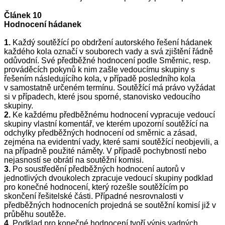
Článek 10
Hodnocení hádanek
1.
Každý soutěžící po obdržení autorského řešení hádanek
každého kola označí v souborech vady a svá zjištění řádně
odůvodní. Své předběžné hodnocení podle Směrnic, resp.
prováděcích pokynů k nim zašle vedoucímu skupiny s
řešením následují­cího kola, v případě posledního kola
v samostatně určeném termínu. Soutěžící má právo vyžádat
si v případech, které jsou sporné, stanovisko vedoucího
skupiny.
2.
Ke každému předběžnému hodnocení vypracuje vedoucí
skupiny vlastní komentář, ve kterém upozorní soutěžící na
odchylky předběžných hodnocení od směrnic a zásad,
zejména na evidentní vady, které sami soutěžící neobjevili, a
na případně použité náměty. V případě pochybností nebo
nejasností se obrátí na soutěžní komisi.
3.
Po soustředění předběžných hodnocení autorů v
jednotlivých dvoukolech zpracuje vedoucí skupiny podklad
pro konečné hodnocení, který rozešle soutěžícím po
skončení řešitelské části. Případné nesrovnalosti v
předběžných hodnoceních projedná se soutěžní komisí již v
průběhu soutěže.
4.
Podklad pro konečné hodnocení tvoří výpis vadných