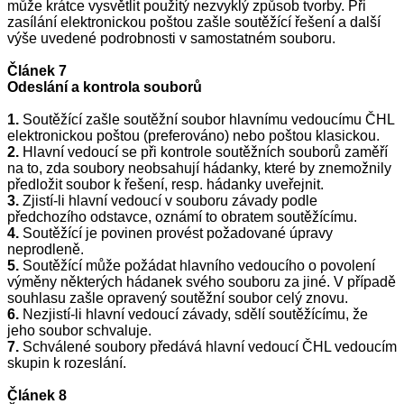
může krátce vysvětlit použitý nezvyklý způsob tvorby. Při
zasílání elektronickou poštou zašle soutěžící řešení a další
výše uvedené podrobnosti v samostatném souboru.
Článek 7
Odeslání a kontrola souborů
1.
Soutěžící zašle soutěžní soubor hlavnímu vedoucímu ČHL
elektronickou poštou (preferováno) nebo poštou klasickou.
2.
Hlavní vedoucí se při kontrole soutěžních souborů zaměří
na to, zda soubory neobsahují hádanky, které by znemožnily
předložit soubor k řešení, resp. hádanky uveřejnit.
3.
Zjistí-li hlavní vedoucí v souboru závady podle
předchozího odstavce, oznámí to obratem soutěžícímu.
4.
Soutěžící je povinen provést požadované úpravy
neprodleně.
5.
Soutěžící může požádat hlavního vedoucího o povolení
výměny některých hádanek svého souboru za jiné. V případě
souhlasu zašle opravený soutěžní soubor celý znovu.
6.
Nezjistí-li hlavní vedoucí závady, sdělí soutěžícímu, že
jeho soubor schvaluje.
7.
Schválené soubory předává hlavní vedoucí ČHL vedoucím
skupin k rozeslání.
Článek 8