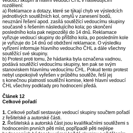
vedoucí skupin a hlavní vedoucí ČHL v následujícím
rozdělení:
a) Reklamace a dotazy, které se týkají chyb ve výsledcích
jednotlivých soutěžních kol, omylů v zanesení bodů,
neuznání řešení apod. zasílá soutěžící vedoucímu skupiny
současně s řešením následujícího kola; po skončení
posledního kola pak nejpozději do 14 dnů. Reklamace
vyřizuje vedoucí skupiny do příštího kola, po posledním kole
je vyřizuje do 14 dnů od obdržení reklamace. O výsledku
vyřízení informuje hlavního vedoucího ČHL a dále všechny
soutěžící své skupiny.
b) Protest proti tomu, že hádanka byla označena vadnou,
podává soutěžící vedoucímu skupiny, ten pak se svým
stanoviskem hlavnímu vedoucímu ČHL. Pokud tento protest
nebyl uspokojivě vyřešen v průběhu soutěže, řeší jej
s konečnou platností soutěžní komise, které hlavní vedoucí
ČHL všechny podklady pro hodnocení předá.
Článek 12
Celkové pořadí
1.
Celkové pořadí sestavuje vedoucí skupiny součtem pořadí
z řešitelské a autorské části.
2.
Řešitelská a autorská část jsou kvalifikačními soutěžemi s
hodnocením prvních pěti míst, popřípadě pěti nejlépe