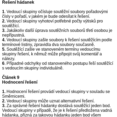
Řešení hádanek
1
.
Vedoucí skupiny očísluje soutěžní soubory pořadovými
čísly v pořadí, v jakém je bude odesílat k řešení.
2.
Vedoucí skupiny vyhotoví potřebné počty výtisků pro
soutěžící.
3.
Jakákoliv další úprava soutěžních souborů třetí osobou je
nepřípustná.
4.
Vedoucí skupiny zašle soubory k řešení soutěžícím podle
termínové listiny, zpravidla dva soubory současně.
5.
Soutěžící
zašle ve stanoveném termínu vedoucímu
skupiny řešení, k němuž může připojit svůj komentář a
nálezy.
6
. Případné odchylky od stanoveného postupu řeší soutěžící
s vedoucím skupiny individuálně.
Článek 9
Hodnocení řešení
1.
Hodnocení řešení provádí vedoucí skupiny v souladu se
Směrnicemi.
2.
Vedoucí skupiny může uznat alternativní řešení.
3.
Za správné řešení hádanky dostává soutěžící jeden bod.
Vedoucí skupiny v případě, že je k řešení předložena vadná
hádanka, přizná za takovou hádanku jeden bod všem