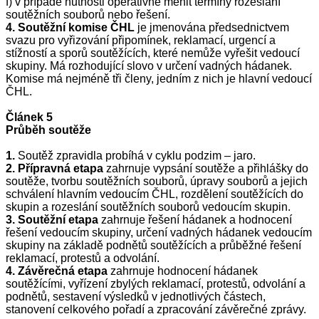
f) v případě nutnosti operativně měnit termíny rozeslání
soutěžních souborů nebo řešení.
4.
Soutěžní komise
ČHL
je jmenována předsednictvem
svazu pro vyřizování připomínek, reklamací, urgencí a
stížností a sporů soutěžících, které nemůže vyřešit vedoucí
skupiny. Má rozhodující slovo v určení vadných hádanek.
Komise má nejméně tři členy, jedním z nich je hlavní vedoucí
ČHL.
Článek 5 
Průběh soutěže
1.
Soutěž zpravidla probíhá v cyklu podzim – jaro.
2.
Přípravná etapa
zahrnuje vypsání soutěže a přihlášky do
soutěže, tvorbu soutěžních souborů, úpravy souborů a jejich
schválení hlavním vedoucím ČHL, rozdělení soutěžících do
skupin a rozeslání soutěžních souborů vedoucím skupin.
3.
Soutěžní etapa
zahrnuje řešení hádanek a hodnocení
řešení vedoucím skupiny, určení vadných hádanek vedoucím
skupiny na základě podnětů soutěžících a průběžné řešení
reklamací, protestů a odvolání.
4.
Závěrečná etapa
zahrnuje hodnocení hádanek
soutěžícími, vyřízení zbylých reklamací, protestů, odvolání a
podnětů, sestavení výsledků v jednotlivých částech,
stanovení celkového pořadí a zpracování závěrečné zprávy.