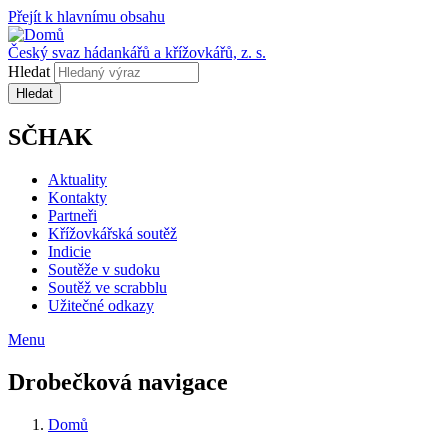
Přejít k hlavnímu obsahu
Český svaz hádankářů a křížovkářů, z. s.
Hledat
SČHAK
Aktuality
Kontakty
Partneři
Křížovkářská soutěž
Indicie
Soutěže v sudoku
Soutěž ve scrabblu
Užitečné odkazy
Menu
Drobečková navigace
Domů