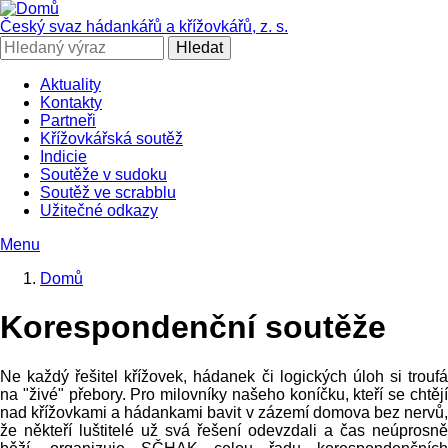
Přejít
k
Český svaz hádankářů a křížovkářů, z. s.
hlavnímu
Hledat
obsahu
Aktuality
Kontakty
SČHAK
Partneři
Křížovkářská soutěž
Indicie
Soutěže v sudoku
Soutěž ve scrabblu
Užitečné odkazy
Menu
Domů
Drobečková
Korespondenční soutěže
navigace
Ne každý řešitel křížovek, hádanek či logických úloh si troufá
na "živé" přebory. Pro milovníky našeho koníčku, kteří se chtějí
nad křížovkami a hádankami bavit v zázemí domova bez nervů,
že někteří luštitelé už svá řešení odevzdali a čas neúprosně