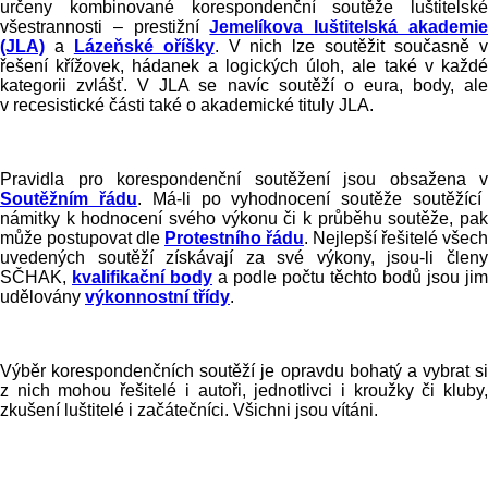
určeny kombinované korespondenční soutěže luštitelské
všestrannosti – prestižní
Jemelíkova luštitelská akademi
(JLA)
a
Lázeňské oříšky
. V nich lze soutěžit současně 
řešení křížovek, hádanek a logických úloh, ale také v každé
kategorii zvlášť. V JLA se navíc soutěží o eura, body, ale
v recesistické části také o akademické tituly JLA.
Pravidla pro korespondenční soutěžení jsou obsažena v
Soutěžním řádu
.
Má-li po vyhodnocení soutěže soutěžící
námitky k hodnocení svého výkonu či k průběhu soutěže, pak
může postupovat dle
Protestního řádu
.
Nejlepší řešitelé všech
uvedených soutěží získávají za své výkony, jsou-li členy
SČHAK,
kvalifikační body
a podle počtu těchto bodů jsou jim
udělovány
výkonnostní třídy
.
Výběr korespondenčních soutěží je opravdu bohatý a vybrat si
z nich mohou řešitelé i autoři, jednotlivci i kroužky či kluby,
zkušení luštitelé i začátečníci. Všichni jsou vítáni.