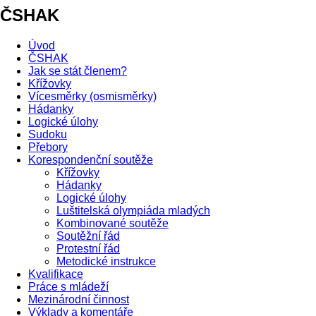
ČSHAK
Úvod
ČSHAK
Jak se stát členem?
Křížovky
Vícesměrky (osmisměrky)
Hádanky
Logické úlohy
Sudoku
Přebory
Korespondenční soutěže
Křížovky
Hádanky
Logické úlohy
Luštitelská olympiáda mladých
Kombinované soutěže
Soutěžní řád
Protestní řád
Metodické instrukce
Kvalifikace
Práce s mládeží
Mezinárodní činnost
Výklady a komentáře