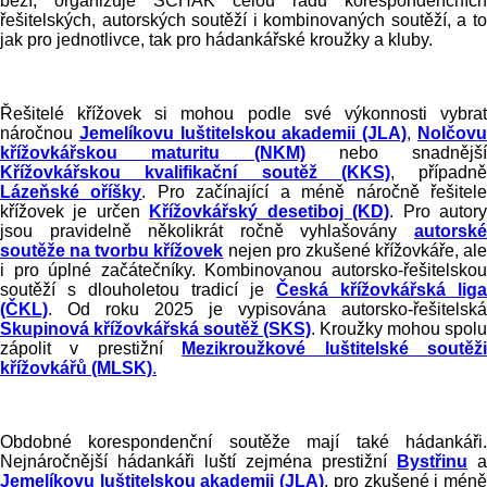
běží, organizuje SČHAK celou řadu korespondenčních
řešitelských, autorských soutěží i kombinovaných soutěží, a to
jak pro jednotlivce, tak pro hádankářské kroužky a kluby.
Řešitelé křížovek si mohou podle své výkonnosti vybrat
náročnou
Jemelíkovu luštitelskou akademii (JLA)
,
Nolčov
křížovkářskou maturitu (NKM)
nebo snadnější
Křížovkářskou kvalifikační soutěž (KKS)
, případně
Lázeňské oříšky
. Pro začínající a méně náročně řešitel
křížovek je určen
Křížovkářský desetiboj (KD)
. Pro autor
jsou pravidelně několikrát ročně vyhlašovány
autorské
soutěže na tvorbu křížovek
nejen pro zkušené křížovkáře, ale
i pro úplné začátečníky. Kombinovanou autorsko-řešitelskou
soutěží
s dlouholetou tradicí
je
Česká křížovkářská liga
(ČKL)
. Od roku 2025 je vypisována autorsko-řešitelská
Skupinová křížovkářská soutěž (SKS)
. Kroužky mohou spolu
zápolit v prestižní
Mezikroužkové luštitelské soutěž
křížovkářů (MLSK)
.
Obdobné korespondenční soutěže mají také hádankáři.
Nejnáročnější hádankáři luští zejména prestižní
Bystřinu
a
Jemelíkovu luštitelskou akademii (JLA)
, pro zkušené i mén