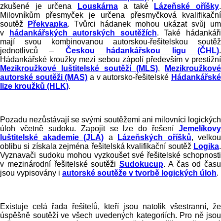
zkušené je určena
Louskárna
a také
Lázeňské oříšky
Milovníkům přesmyček je určena přesmyčková kvalifikační
soutěž
Překvapka
. Tvůrci hádanek mohou ukázat svůj um
v
hádankářských autorských soutěžích
. Také hádankář
mají svou kombinovanou autorskou-řešitelskou soutěž
jednotlivců –
Českou hádankářskou ligu (ČHL)
Hádankářské kroužky mezi sebou zápolí především v prestižní
Mezikroužkové luštitelské soutěží (MLS)
,
Mezikroužkové
autorské soutěži (MAS)
a v autorsko-řešitelské
Hádankářsk
lize kroužků (HLK)
.
Pozadu nezůstávají se svými soutěžemi ani milovníci logických
úloh včetně sudoku. Zapojit se lze do řešení
Jemelíkovy
luštitelské akademie (JLA)
a
Lázeňských oříšků
, velkou
oblibu si získala zejména řešitelská kvalifikační soutěž
Logika
.
Vyznavači sudoku mohou vyzkoušet své řešitelské schopnosti
v mezinárodní řešitelské soutěži
Sudokucup
. A čas od času
jsou vypisovány i
autorské soutěže v tvorbě logických úloh
.
Existuje celá řada řešitelů, kteří jsou natolik všestranní, že
úspěšně soutěží ve všech uvedených kategoriích. Pro ně jsou