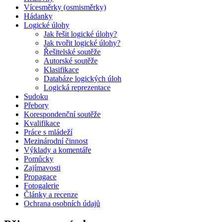
Vícesměrky (osmisměrky)
Hádanky
Logické úlohy
Jak řešit logické úlohy?
Jak tvořit logické úlohy?
Řešitelské soutěže
Autorské soutěže
Klasifikace
Databáze logických úloh
Logická reprezentace
Sudoku
Přebory
Korespondenční soutěže
Kvalifikace
Práce s mládeží
Mezinárodní činnost
Výklady a komentáře
Pomůcky
Zajímavosti
Propagace
Fotogalerie
Články a recenze
Ochrana osobních údajů