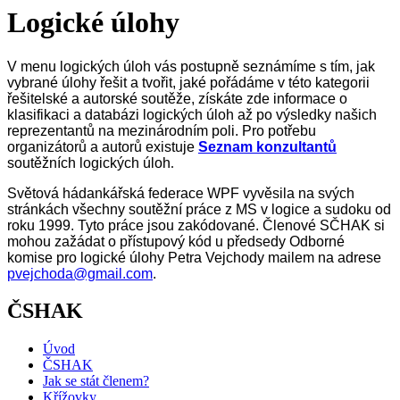
Logické úlohy
V menu logických úloh vás postupně seznámíme s tím, jak
vybrané úlohy řešit a tvořit, jaké pořádáme v této kategorii
řešitelské a autorské soutěže, získáte zde informace o
klasifikaci a databázi logických úloh až po výsledky našich
reprezentantů na mezinárodním poli.
Pro potřebu
organizátorů a autorů existuje
Seznam konzultantů
soutěžních logických úloh
.
Světová hádankářská federace WPF vyvěsila na svých
stránkách všechny soutěžní práce z MS v logice a sudoku od
roku 1999. Tyto práce jsou zakódované. Členové SČHAK si
mohou zažádat o přístupový kód u předsedy Odborné
komise pro logické úlohy Petra Vejchody mailem na adrese
pvejchoda@gmail.com
.
ČSHAK
Úvod
ČSHAK
Jak se stát členem?
Křížovky