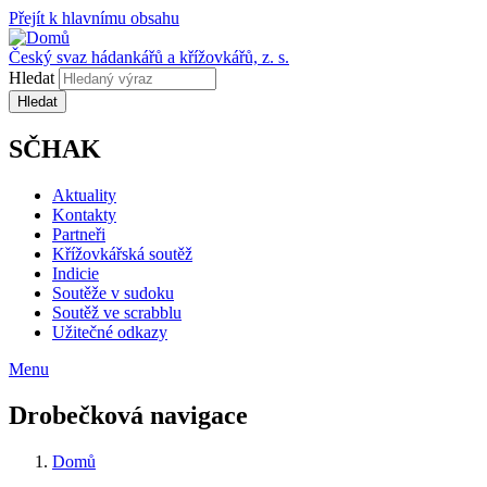
Přejít k hlavnímu obsahu
Český svaz hádankářů a křížovkářů, z. s.
Hledat
SČHAK
Aktuality
Kontakty
Partneři
Křížovkářská soutěž
Indicie
Soutěže v sudoku
Soutěž ve scrabblu
Užitečné odkazy
Menu
Drobečková navigace
Domů