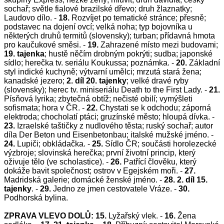
sochař; světle fialové brazilské dřevo; druh žlaznatky;
Laudovo dílo. -
18.
Rozvíjet po tematické stránce; přesně;
podstavec na dojení ovcí; velká noha; typ bojovníka u
některých druhů termitů (slovensky); turban; přídavná hmota
pro kaučukové směsi. -
19.
Zahrazené místo mezi budovami;
19. tajenka
;
hustě něčím drobným pokrýti; sudba; japonské
sídlo; herečka tv. seriálu Koukussa; poznámka. -
20.
Základní
styl indické kuchyně; výtvarní umělci; mrzutá stará žena;
kanadské jezero;
2. díl 20. tajenky
;
velké dravé ryby
(slovensky); herec tv. miniseriálu Death to the First Lady. -
21.
Písňová lyrika; zbytečná obtíž; nečisté obilí; vymýšleti
sofismata; hora v ČR. -
22.
Chystati se k odchodu; záporná
elektroda; chocholatí ptáci; gruzínské město; hloupá dívka. -
23.
Izraelské taštičky z nudlového těsta; ruský sochař; autor
díla Der Beton und Eisenbetonbau; italské mužské jméno. -
24.
Lupiči; obkládačka. -
25.
Sídlo ČR; součásti horolezecké
výzbroje; slovinská herečka; první životní princip, který
oživuje tělo (ve scholastice). -
26.
Patřící člověku, který
dokáže bavit společnost; ostrov v Egejském moři. -
27.
Madridská galerie; domácké ženské jméno. -
28. 2. díl 15.
tajenky
. -
29.
Jedno ze jmen cestovatele Vráze. -
30.
Podhorská bylina.
ZPRAVA VLEVO DOLŮ:
15.
Lyžařský vlek. -
16.
Žena