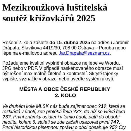
Mezikroužková luštitelská
soutěž křížovkářů 2025
Řešení 2. kola zašlete
do 15. dubna 2025
na adresu Jaromír
Drápala, Slavíkova 4419/30, 708 00 Ostrava – Poruba nebo
lépe na e-mailovou adresu
Jar.Drapala@seznam.cz
.
Požadujeme kvalitní vyplnění obrazce nejlépe ve Wordu,
JPG nebo v PDF. V případě naskenovaného obrazce musí
být řešení maximálně čitelné a kontrastní. Skryté tajenky
vypište, vyznačte v obrazci nebo uveďte systém ukrytí.
MĚSTA A OBCE ČESKÉ REPUBLIKY
2. KOLO
Ve druhém kole MLSK nás bude zajímat obec
?1?
, která se
rozkládá v údolí, kde protéká řeka
?2?
, do níž se vlévá řeka
?3?
. První známky osídlení v tomto údolí, patří do období
neolitu, kolem 6. století se zde začali usazovat první
?4?
.
První historickou písemnou zprávu
o obci obsahuje
?5?
Oty