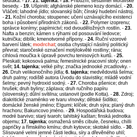
sedláka. -
17.
21. tajenka. - 18.
Příbuzní; sestavitel Moravské
besedy. -
19.
Ušpiniti; afghánské plemeno kozy domácí. -
20.
Vláčeti; lahodné jídlo; slovanský bůh; čínský hudební nástroj.
-
21.
Kožní choroba; stoupenec učení uznávajícího existenci
boha i působení přírodních zákonů. -
22.
Polymer izoprenu;
správce konírny; papírnictví; rod dvouděložných rostlin. -
23.
Nafta a benzin; kámen s rýhami od posouvání ledovce;
kutnička; diblík; kmenotvorné přípony. -
24.
Ruční vzorové
barvení látek;
modrchat
; osoba chystající násilný politický
převrat; staročeské označení motýlokvěté rostliny; rána;
cihlová moučka k úpravě povrchu tenisových kurtů. -
25.
Pleskati; kokosová palma; řemeslnické pracovní stoly; onen
svět;
14. tajenka
; velké pihy; značka jednooké zrcadlovky. -
26.
Druh velikonočního jídla;
6. tajenka
;
medvědovitá šelma;
druh palmy; rodiště autora Úvodu do slavistiky; mládě vodní
šelmy; pevný hydroxid sodný. -
27.
Choroba pšenice; druh
hrušek; druh byliny; záplava; druh ručního papíru
(slovensky); důlní svítilna; ustanovit (podle Kotta). -
28.
Zdroj;
diakritické znaménko ve tvaru vlnovky; dětské šidítko;
domácké ženské jméno; Elgumi; klíček; druh sýra; planý druh
hrachoru; Bakuncovo jméno. -
29.
Hospodářská budova;
modré barvivo; starý tvaroh; tahitský kaštan; finská jednotka
objemu;
17. tajenka
;
osmažená směs cibule, česneku, chilli
papričky a římského kmínu; druh kytovce; skotské sídlo. -
30.
Slisované velmi jemné části ledku, síry a dřevěného uhlí;