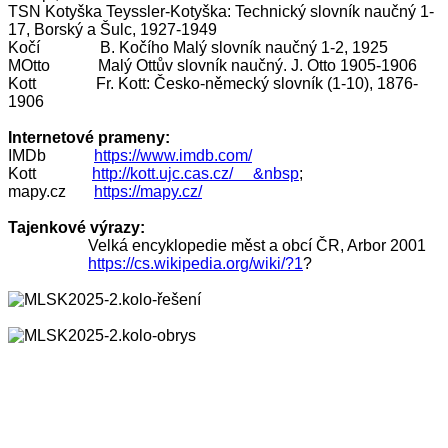
TSN Kotyška Teyssler-Kotyška: Technický slovník naučný 1-
17, Borský a Šulc, 1927-1949
Kočí B. Kočího Malý slovník naučný 1-2, 1925
MOtto Malý Ottův slovník naučný. J. Otto 1905-1906
Kott Fr. Kott: Česko-německý slovník (1-10), 1876-
1906
Internetové prameny:
IMDb
https://www.imdb.com/
Kott
http://kott.ujc.cas.cz/ &nbsp
;
mapy.cz
https://mapy.cz/
Tajenkové výrazy:
Velká encyklopedie měst a obcí ČR, Arbor 2001
https://cs.wikipedia.org/wiki/?1
?