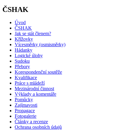
ČSHAK
Úvod
ČSHAK
Jak se stát členem?
Křížovky
Vícesměrky (osmisměrky)
Hádanky
Logické úlohy
Sudoku
Přebory
Korespondenční soutěže
Kvalifikace
Práce s mládeží
Mezinárodní činnost
Výklady a komentáře
Pomůcky
Zajímavosti
Propagace
Fotogalerie
Články a recenze
Ochrana osobních údajů