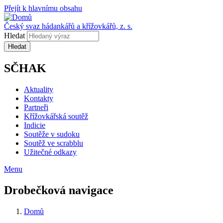
Přejít k hlavnímu obsahu
Český svaz hádankářů a křížovkářů, z. s.
Hledat
SČHAK
Aktuality
Kontakty
Partneři
Křížovkářská soutěž
Indicie
Soutěže v sudoku
Soutěž ve scrabblu
Užitečné odkazy
Menu
Drobečková navigace
Domů