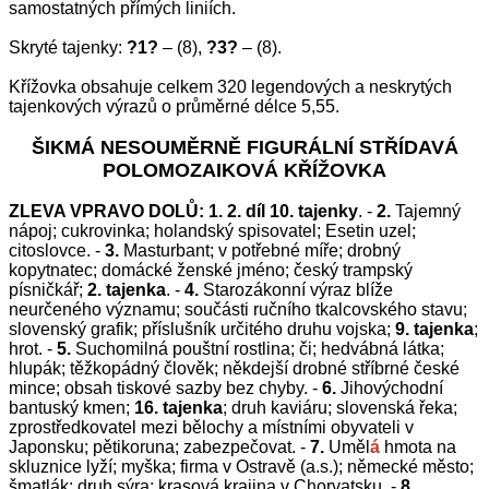
samostatných přímých liniích.
Skryté tajenky:
?
1?
– (8),
?3?
– (8).
Křížovka obsahuje celkem 320 legendových a neskrytých
tajenkových výrazů o průměrné délce 5,55.
ŠIKMÁ NESOUMĚRNĚ FIGURÁLNÍ STŘÍDAVÁ
POLOMOZAIKOVÁ KŘÍŽOVKA
ZLEVA VPRAVO DOLŮ:
1. 2. díl 10. tajenky
. -
2.
Tajemný
nápoj; cukrovinka; holandský spisovatel; Esetin uzel;
citoslovce. -
3.
Masturbant; v potřebné míře; drobný
kopytnatec; domácké ženské jméno; český trampský
písničkář;
2. tajenka
. -
4.
Starozákonní výraz blíže
neurčeného významu; součásti ručního tkalcovského stavu;
slovenský grafik; příslušník určitého druhu vojska;
9. tajenka
;
hrot. -
5.
Suchomilná pouštní rostlina; či; hedvábná látka;
hlupák; těžkopádný člověk; někdejší drobné stříbrné české
mince; obsah tiskové sazby bez chyby. -
6.
Jihovýchodní
bantuský kmen;
16. tajenka
;
druh kaviáru; slovenská řeka;
zprostředkovatel mezi bělochy a místními obyvateli v
Japonsku; pětikoruna; zabezpečovat. -
7.
Uměl
á
hmota na
skluznice lyží; myška; firma v Ostravě (a.s.); německé město;
šmatlák; druh sýra; krasová krajina v Chorvatsku. -
8.