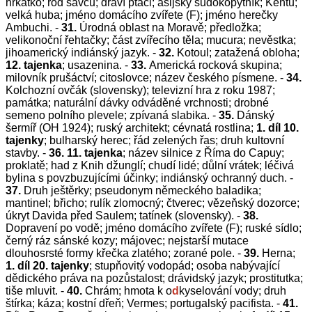
hrkátko; rod savců; draví ptáci; asijský sudokopytník; Kentu;
velká huba; jméno domácího zvířete (F); jméno herečky
Ambuchi. -
31.
Úrodná oblast na Moravě; předložka;
velikonoční řehtačky; část zvířecího těla; mucura; nevěstka;
jihoamerický indiánský jazyk. -
32.
Kotoul; zatažená obloha;
12. tajenka
;
usazenina. -
33.
Americká rocková skupina;
milovník prušáctví; citoslovce; název českého písmene. -
34.
Kolchozní ovčák (slovensky); televizní hra z roku 1987;
památka; naturální dávky odváděné vrchnosti; drobné
semeno polního plevele; zpívaná slabika. -
35.
Dánský
šermíř (OH 1924); ruský architekt; cévnatá rostlina;
1. díl 10.
tajenky
;
bulharský herec; řád zelených řas; druh kultovní
stavby. -
36.
11. tajenka
; název silnice z Říma do Capuy;
proklatě; had z Knih džunglí; chudí lidé; důlní vrátek; léčivá
bylina s povzbuzujícími účinky; indiánský ochranný duch. -
37.
Druh ještěrky; pseudonym německého baladika;
mantinel; břicho; rulík zlomocný; čtverec; vězeňský dozorce;
úkryt Davida před Saulem; tatínek (slovensky). -
38.
Dopravení po vodě; jméno domácího zvířete (F); ruské sídlo;
černý ráz sánské kozy; májovec; nejstarší mutace
dlouhosrsté formy křečka zlatého; zorané pole. -
39.
Herna;
1. díl 20. tajenky
;
stupňovitý vodopád; osoba nabývající
dědického práva na pozůstalost; drávidský jazyk; prostitutka;
tiše mluvit. -
40.
Chrám; hmota k o
d
kyselování vody; druh
štírka; káza; kostní dřeň; Vermes; portugalský pacifista. -
41.