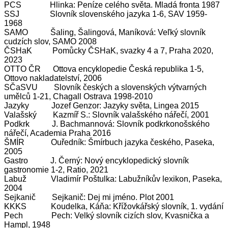
PCS Hlinka: Peníze celého světa. Mladá fronta 1987
SSJ Slovník slovenského jazyka 1-6, SAV 1959-
1968
SAMO Šaling, Šalingová, Maníková: Veľký slovník
cudzích slov, SAMO 2008
ČSHaK Pomůcky ČSHaK, svazky
4 a
7, Praha 2020,
2023
OTTO ČR Ottova encyklopedie Česká republika 1-5,
Ottovo nakladatelství, 2006
SČaSVU Slovník českých a slovenských výtvarných
umělců 1-21, Chagall Ostrava 1998-2010
Jazyky Jozef Genzor: Jazyky světa, Lingea 2015
Valašský Kazmíř S.: Slovník valašského nářečí, 2001
Podkrk J. Bachmannová: Slovník podkrkonošského
nářečí, Academia Praha 2016
ŠMÍR Ouředník: Šmírbuch jazyka českého, Paseka,
2005
Gastro J. Černý: Nový encyklopedický slovník
gastronomie 1-2, Ratio, 2021
Labuž Vladimír Poštulka: Labužníkův lexikon, Paseka,
2004
Sejkanič Sejkanič: Dej mi jméno. Plot 2001
KKKS Koudelka, Káňa: Křížovkářský slovník, 1. vydání
Pech Pech: Velký slovník cizích slov, Kvasnička a
Hampl, 1948