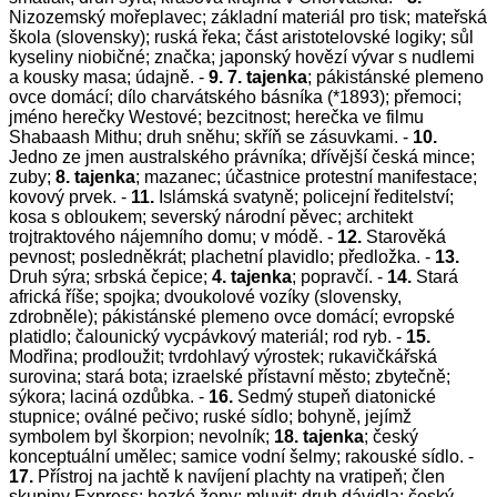
Nizozemský mořeplavec; základní materiál pro tisk; mateřská
škola (slovensky); ruská řeka; část aristotelovské logiky; sůl
kyseliny niobičné; značka; japonský hovězí vývar s nudlemi
a kousky masa; údajně. -
9. 7. tajenka
; pákistánské plemeno
ovce domácí; dílo charvátského básníka (*1893); přemoci;
jméno herečky Westové; bezcitnost; herečka ve filmu
Shabaash Mithu; druh sněhu; skříň se zásuvkami. -
10.
Jedno ze jmen australského právníka; dřívější česká mince;
zuby;
8. tajenka
;
mazanec; účastnice protestní manifestace;
kovový prvek. -
11.
Islámská svatyně; policejní ředitelství;
kosa s obloukem; severský národní pěvec; architekt
trojtraktového nájemního domu; v módě. -
12.
Starověká
pevnost; posledněkrát; plachetní plavidlo; předložka. -
13.
Druh sýra; srbská čepice;
4. tajenka
; popravčí. -
14.
Stará
africká říše; spojka; dvoukolové vozíky (slovensky,
zdrobněle); pákistánské plemeno ovce domácí; evropské
platidlo; čalounický vycpávkový materiál; rod ryb. -
15.
Modřina; prodloužit; tvrdohlavý výrostek; rukavičkářská
surovina; stará bota; izraelské přístavní město; zbytečně;
sýkora; laciná ozdůbka. -
16.
Sedmý stupeň diatonické
stupnice; oválné pečivo; ruské sídlo; bohyně, jejímž
symbolem byl škorpion; nevolník;
18. tajenka
;
český
konceptuální umělec; samice vodní šelmy; rakouské sídlo. -
17.
Přístroj na jachtě k navíjení plachty na vratipeň; člen
skupiny Express; hezké ženy; mluvit; druh dávidla; český