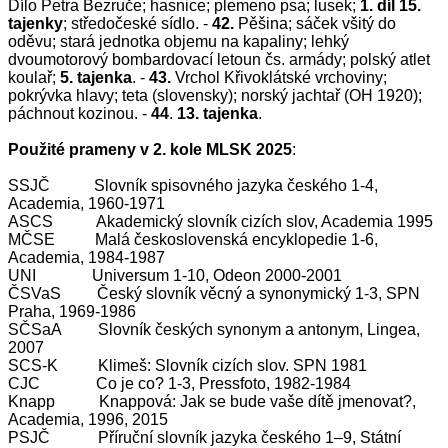
Dílo Petra Bezruče; hasnice; plemeno psa; lusek;
1. díl 15.
tajenky
;
středočeské sídlo. -
42.
Pěšina; sáček všitý do
oděvu; stará jednotka objemu na kapaliny; lehký
dvoumotorový bombardovací letoun čs. armády; polský atlet
koulař;
5. tajenka
. -
43.
Vrchol Křivoklátské vrchoviny;
pokrývka hlavy; teta (slovensky); norský jachtař (OH 1920);
páchnout kozinou. -
44
.
13. tajenka
.
Použité prameny v 2. kole MLSK 2025
:
SSJČ Slovník spisovného jazyka českého 1-4,
Academia, 1960-1971
ASCS Akademický slovník cizích slov, Academia 1995
MČSE Malá československá encyklopedie 1-6,
Academia, 1984-1987
UNI Universum 1-10, Odeon 2000-2001
ČSVaS Český slovník věcný a synonymický 1-3, SPN
Praha, 1969-1986
SČSaA Slovník českých synonym a antonym, Lingea,
2007
SCS-K Klimeš: Slovník cizích slov. SPN 1981
CJC Co je co? 1-3, Pressfoto, 1982-1984
Knapp Knappová: Jak se bude vaše dítě jmenovat?,
Academia, 1996, 2015
PSJČ Příruční slovník jazyka českého 1–9, Státní