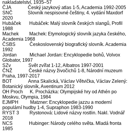
nakladatelství, 1935–57
ČJA Český jazykový atlas 1-5, Academia 1992-2005
SNČ Slovník nespisovné češtiny, 4. vydání Maxdorf
2020
Hubáček Hubáček: Malý slovník českých slangů, Profil
1988
Machek Machek: Etymologický slovník jazyka českého,
Academia 1968
ČSBS Československý biografický slovník. Academia
1992
Jordan Michael Jordan: Encyklopedie bohů, Volvox
Globator, 1997
SZv Svět zvířat 1-12, Albatros 1997-2001
ČNŽ České názvy živočichů 1-8, Národní muzeum
Praha, 1997-2017
BOT Anna Skalická, Václav Větvička, Václav Zelený:
Botanický slovník, Aventinum 2012
OH Proch K. Procházka: Olympijské hry od Athén po
Moskvu, Olympia, 1984
EJMPH Matzner: Encyklopedie jazzu a moderní
populární hudby 1-4, Supraphon 1983-1990
RYST 3 Rystonová: Lidové názvy rostlin. Nakl. Vodnář
2018
NCS Hubinger: Národy celého světa. Mladá fronta
1985