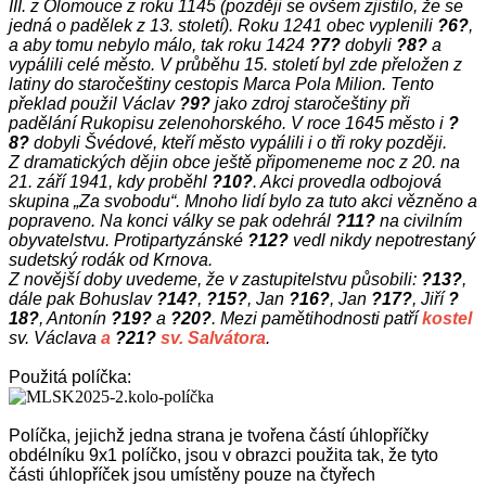
III. z Olomouce z roku 1145 (později se ovšem zjistilo, že se
jedná o padělek z 13. století). Roku 1241 obec vyplenili
?6?
,
a aby tomu nebylo málo, tak roku 1424
?7?
dobyli
?8?
a
vypálili celé město. V průběhu 15. století byl zde přeložen z
latiny do staročeštiny cestopis Marca Pola Milion. Tento
překlad použil Václav
?9?
jako zdroj staročeštiny při
padělání Rukopisu zelenohorského. V roce 1645 město i
?
8?
dobyli Švédové, kteří město vypálili i o tři roky později.
Z dramatických dějin obce ještě připomeneme noc z 20. na
21. září 1941, kdy proběhl
?10?
. Akci provedla odbojová
skupina „Za svobodu“. Mnoho lidí bylo za tuto akci vězněno a
popraveno. Na konci války se pak odehrál
?11?
na civilním
obyvatelstvu. Protipartyzánské
?12?
vedl nikdy nepotrestaný
sudetský rodák od Krnova.
Z novější doby uvedeme, že v zastupitelstvu působili:
?13?
,
dále pak Bohuslav
?14?
,
?15?
, Jan
?16?
, Jan
?17?
, Jiří
?
18?
, Antonín
?19?
a
?20?
. Mezi pamětihodnosti patří
kostel
sv. Václava
a
?21?
sv. Salvátora
.
Použitá políčka:
Políčka, jejichž jedna strana je tvořena částí úhlopříčky
obdélníku 9x1 políčko, jsou v obrazci použita tak, že tyto
části úhlopříček jsou umístěny pouze na čtyřech