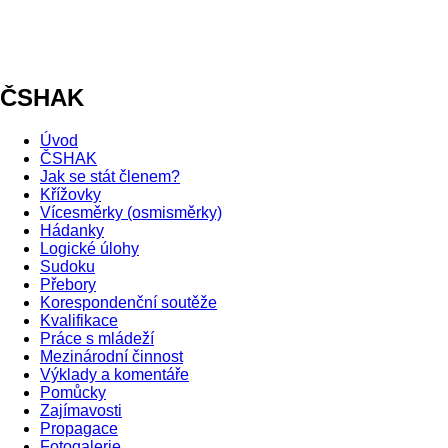
ČSHAK
Úvod
ČSHAK
Jak se stát členem?
Křížovky
Vícesměrky (osmisměrky)
Hádanky
Logické úlohy
Sudoku
Přebory
Korespondenční soutěže
Kvalifikace
Práce s mládeží
Mezinárodní činnost
Výklady a komentáře
Pomůcky
Zajímavosti
Propagace
Fotogalerie