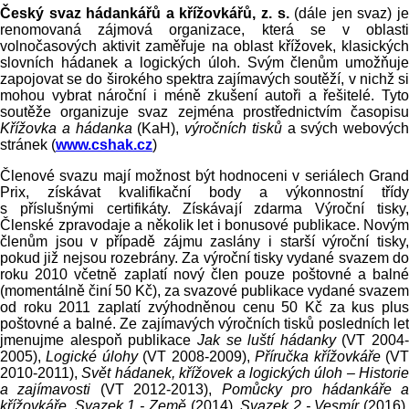
Český svaz hádankářů a křížovkářů, z. s.
(dále jen svaz) j
renomovaná zájmová organizace, která se v oblasti
volnočasových aktivit zaměřuje na oblast křížovek, klasických
slovních hádanek a logických úloh. Svým členům umožňuje
zapojovat se do širokého spektra zajímavých soutěží, v nichž si
mohou vybrat nároční i méně zkušení autoři a řešitelé. Tyto
soutěže organizuje svaz zejména prostřednictvím časopisu
Křížovka a hádanka
(KaH),
výročních tisků
a svých webových
stránek (
www.cshak.cz
)
Členové svazu mají možnost být hodnoceni v seriálech Grand
Prix, získávat kvalifikační body a výkonnostní třídy
s příslušnými certifikáty. Získávají zdarma Výroční tisky,
Členské zpravodaje a několik let i bonusové publikace. Novým
členům jsou v
případě zájmu zaslány i starší výroční tisky
pokud již nejsou rozebrány. Za výroční tisky vydané svazem do
roku 2010 včetně zaplatí nový člen pouze poštovné a balné
(momentálně činí 50 Kč), za svazové publikace vydané svazem
od roku 2011 zaplatí zvýhodněnou cenu 50 Kč za kus plus
poštovné a balné.
Ze zajímavých výročních tisků posledních let
jmenujme alespoň publikace
Jak se luští hádanky
(VT 2004-
2005),
Logické úlohy
(VT 2008-2009),
Příručka křížovkáře
(V
2010-2011),
Svět hádanek, křížovek a logických úloh – Historie
a zajímavosti
(VT 2012-2013),
Pomůcky pro hádankáře 
křížovkáře, Svazek 1 - Země
(2014),
Svazek 2 - Vesmír
(2016)