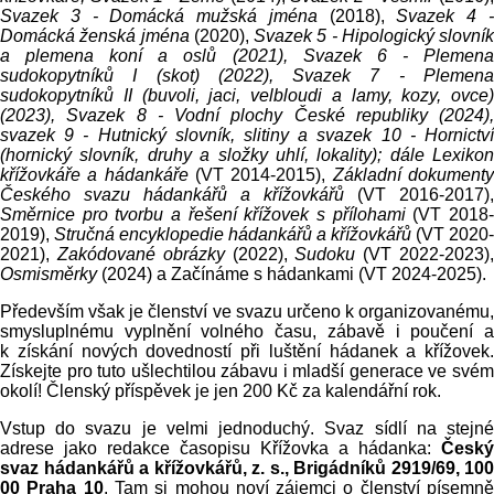
Svazek 3 - Domácká mužská jména
(2018),
Svazek 4 
Domácká ženská jména
(2020),
Svazek 5 - Hipologický slovník
a plemena koní a oslů (2021), Svazek 6 - Plemena
sudokopytníků I (skot) (2022),
Svazek 7 - Plemen
sudokopytníků II (buvoli, jaci, velbloudi a lamy, kozy, ovce)
(2023), Svazek 8 - Vodní plochy České republiky (2024),
svazek 9 - Hutnický slovník, slitiny a svazek 10 - Hornictví
(hornický slovník, druhy a složky uhlí, lokality); dále Lexikon
křížovkáře a hádankáře
(VT 2014-2015),
Základní dokument
Českého svazu hádankářů a křížovkářů
(VT 2016-2017),
Směrnice pro tvorbu a řešení křížovek s přílohami
(VT 2018
2019),
Stručná encyklopedie hádankářů a křížovkářů
(VT 2020-
2021),
Zakódované obrázky
(2022),
Sudoku
(VT 2022-2023)
Osmisměrky
(2024) a Začínáme s hádankami (VT 2024-2025).
Především však je členství ve svazu určeno k organizovanému,
smysluplnému vyplnění volného času, zábavě i poučení a
k získání nových dovedností při luštění hádanek a křížovek.
Získejte pro tuto ušlechtilou zábavu i mladší generace ve svém
okolí! Členský příspěvek je jen 200 Kč za kalendářní rok.
Vstup do svazu je velmi jednoduchý. Svaz sídlí na stejné
adrese jako redakce časopisu Křížovka a hádanka:
Český
svaz hádankářů a křížovkářů, z. s., Brigádníků 2919/69, 100
00 Praha 10
. Tam si mohou noví zájemci o členství písemn