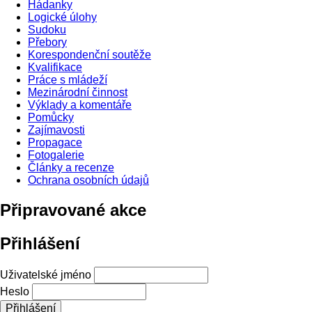
Hádanky
Logické úlohy
Sudoku
Přebory
Korespondenční soutěže
Kvalifikace
Práce s mládeží
Mezinárodní činnost
Výklady a komentáře
Pomůcky
Zajímavosti
Propagace
Fotogalerie
Články a recenze
Ochrana osobních údajů
Připravované akce
Přihlášení
Uživatelské jméno
Heslo