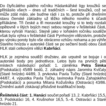
Do čtyřicátého pátého ročníku Hádankářské ligy kroužků se
přihlásilo všech – dnes už tradičních – šest kroužků, což se
může zdát málo, ale buďme rádi i za to, protože při dnešním
stavu členské základny už těžko někoho nového k účasti
přilákáme. Tři české a tři moravské kroužky si to tedy rozdali
opětovně v lítých bojích mezi sebou nejprve v řešitelské části,
kterou vyhráli Hanáci. Stejně jako v loňském ročníku soutěže
však byla výhra v řešitelské části Pyrrhovým vítězstvím, protože
po výroku poroty bylo vše obráceno vzhůru nohama a po výhře
Starého hnízda v autorské části se po sečtení bodů obou částí
HLK stali celkovými vítězi
Kabrňáci
.
HLK je zejména soutěží družstev, ale urputně se bojuje i o
autorské body pro jednotlivce. Letos bylo na prvních pěti
místech následující pořadí: 1. záměnka
Petra Šimka
(Podskaláci) 45/89 bodů, 2. záhadný nápis Jaromíra Kvíčaly
(Staré hnízdo) 44/89, 3. prvkovka Pavla Tučky (Staré hnízdo)
44/87, 4. výpustka Pavla Tučky, lavinovka Pavla Zahajského
(Podskaláci) a posunka Milana Kožušníka (Ostraváci) 43/86.
Zmínění autoři získávají příslušné kvalifikační body.
Řešitelská část: 1. Hanáci
součet pořadí 13, 2. Kabrňáci 15,5
3. Podskaláci 16, 4. Krušnohor 16,5, 5.–6. Ostraváci a Staré
hnízdo 21.