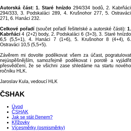
Autorská část: 1. Staré hnízdo
294/334 bodů, 2. Kabrňáci
294/333, 3. Podskaláci 289, 4. Krušnohor 277, 5. Ostraváci
271, 6. Hanáci 232.
Celkové pořadí
(součet pořadí řešitelské a autorské části):
1.
Kabrňáci
4 (2+2) body, 2. Podskaláci 6 (3+3), 3. Staré hnízd
6,5 (5,5+1), 4. Hanáci 7 (1+6), 5. Krušnohor 8 (4+4), 6.
Ostraváci 10,5 (5,5+5).
Závěrem mi dovolte poděkovat všem za účast, pogratulovat
nejúspěšnějším, samozřejmě poděkovat i porotě a vyjádřit
přesvědčení, že se všichni zase shledáme na startu nového
ročníku HLK.
Jaroslav Kula, vedoucí HLK
ČSHAK
Úvod
ČSHAK
Jak se stát členem?
Křížovky
Vícesměrky (osmisměrky)