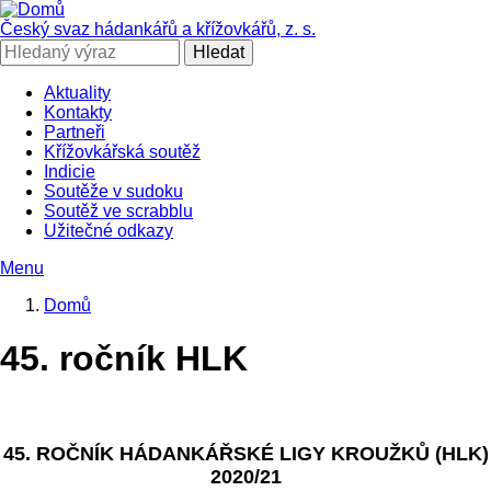
Přejít
k
Český svaz hádankářů a křížovkářů, z. s.
hlavnímu
Hledat
obsahu
Aktuality
Kontakty
SČHAK
Partneři
Křížovkářská soutěž
Indicie
Soutěže v sudoku
Soutěž ve scrabblu
Užitečné odkazy
Menu
Domů
Drobečková
45. ročník HLK
navigace
45. ROČNÍK HÁDANKÁŘSKÉ LIGY KROUŽKŮ (HLK)
2020/21