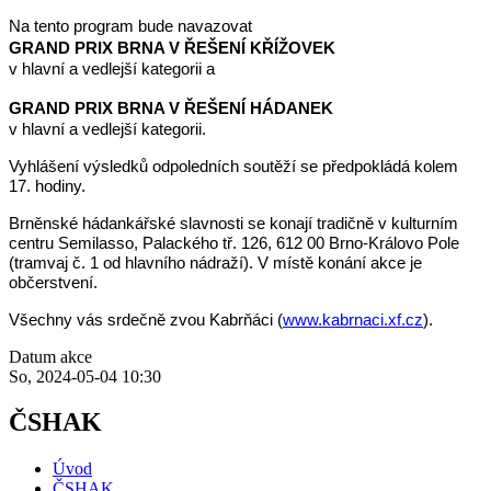
Na tento program bude navazovat
GRAND PRIX BRNA V ŘEŠENÍ KŘÍŽOVEK
v hlavní a vedlejší kategorii a
GRAND PRIX BRNA V ŘEŠENÍ HÁDANEK
v hlavní a vedlejší kategorii.
Vyhlášení výsledků odpoledních soutěží
se předpokládá kolem
17. hodiny.
Brněnské hádankářské slavnosti se konají tradičně v kulturním
centru Semilasso, Palackého tř. 126, 612 00 Brno-Královo Pole
(tramvaj č. 1 od hlavního nádraží). V místě konání akce je
občerstvení.
Všechny vás srdečně zvou Kabrňáci (
www.kabrnaci.xf.cz
).
Datum akce
So, 2024-05-04 10:30
ČSHAK
Úvod
ČSHAK