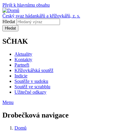
Přejít k hlavnímu obsahu
Český svaz hádankářů a křížovkářů, z. s.
Hledat
SČHAK
Aktuality
Kontakty
Partneři
Křížovkářská soutěž
Indicie
Soutěže v sudoku
Soutěž ve scrabblu
Užitečné odkazy
Menu
Drobečková navigace
Domů