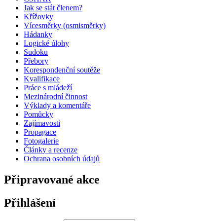
Jak se stát členem?
Křížovky
Vícesměrky (osmisměrky)
Hádanky
Logické úlohy
Sudoku
Přebory
Korespondenční soutěže
Kvalifikace
Práce s mládeží
Mezinárodní činnost
Výklady a komentáře
Pomůcky
Zajímavosti
Propagace
Fotogalerie
Články a recenze
Ochrana osobních údajů
Připravované akce
Přihlášení