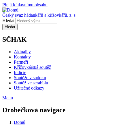
Přejít k hlavnímu obsahu
Český svaz hádankářů a křížovkářů, z. s.
Hledat
SČHAK
Aktuality
Kontakty
Partneři
Křížovkářská soutěž
Indicie
Soutěže v sudoku
Soutěž ve scrabblu
Užitečné odkazy
Menu
Drobečková navigace
Domů