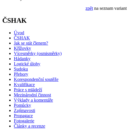
zpět
na seznam variant
ČSHAK
Úvod
ČSHAK
Jak se stát členem?
Křížovky
Vícesměrky (osmisměrky)
Hádanky
Logické úlohy
Sudoku
Přebory
Korespondenční soutěže
Kvalifikace
Práce s mládeží
Mezinárodní činnost
Výklady a komentáře
Pomůcky
Zajímavosti
Propagace
Fotogalerie
Články a recenze