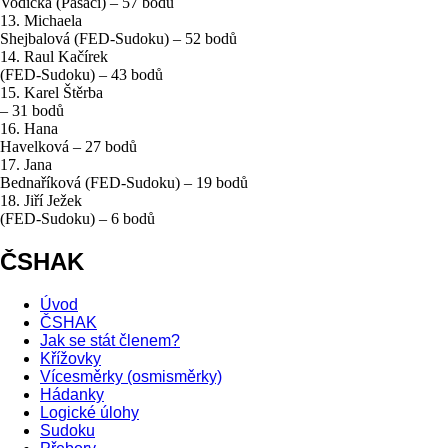
Vodička (Pašáci) – 57 bodů
13. Michaela
Shejbalová (FED-Sudoku) – 52 bodů
14. Raul Kačírek
(FED-Sudoku) – 43 bodů
15. Karel Štěrba
– 31 bodů
16. Hana
Havelková – 27 bodů
17. Jana
Bednaříková (FED-Sudoku) – 19 bodů
18. Jiří Ježek
(FED-Sudoku) – 6 bodů
ČSHAK
Úvod
ČSHAK
Jak se stát členem?
Křížovky
Vícesměrky (osmisměrky)
Hádanky
Logické úlohy
Sudoku