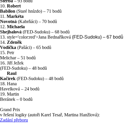
Štěrba
– 93 bodů
10.
Robert
Babilon
(Staré hnízdo) – 71 bodů
11.
Markéta
Novotná
(Kabrňáci) – 70 bodů
12.
Michaela
Shejbalová
(FED-Sudoku) – 68 bodů
13.
style='color:red'>Jana Bednaříková
(FED-Sudoku) – 67 bodů
14.
Zdeněk
Vodička
(Pašáci) – 65 bodů
15. Petr
Melichar – 51 bodů
16. Jiří Ježek
(FED-Sudoku) – 48 bodů
Raul
Kačírek
(FED-Sudoku) – 48 bodů
18. Hana
Havelková – 24 bodů
19. Martin
Beránek – 0 bodů
Grand Prix
v řešení logiky (autoři Karel Tesař, Martina Hanžlová):
Zadání přeboru