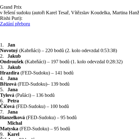
Grand Prix
v řešení sudoku (autoři Karel Tesař, Vítězslav Koudelka, Martina Hanž
Rishi Puri):
Zadání přeboru
1.
Jan
Novotný
(Kabrňáci) – 220 bodů (2. kolo odevzdal 0:53:38)
2.
Jakub
Ondroušek
(Kabrňáci) – 197 bodů (1. kolo odevzdal 0:28:32)
3.
Jakub
Hrazdira
(FED-Sudoku) – 141 bodů
4.
Jana
Břízová
(FED-Sudoku)– 139 bodů
5.
Jana
Tylová
(Pašáci) – 136 bodů
6.
Petra
Čičová
(FED-Sudoku) – 100 bodů
7.
Jana
Hanzelková
(FED-Sudoku) – 95 bodů
Michal
Matyska
(FED-Sudoku) – 95 bodů
9.
Karel