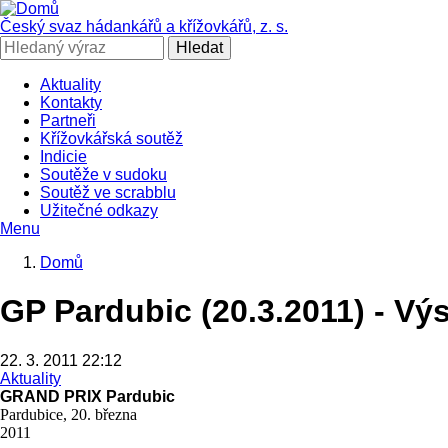
Přejít
k
Český svaz hádankářů a křížovkářů, z. s.
hlavnímu
Hledat
obsahu
Aktuality
Kontakty
SČHAK
Partneři
Křížovkářská soutěž
Indicie
Soutěže v sudoku
Soutěž ve scrabblu
Užitečné odkazy
Menu
Domů
Drobečková
GP Pardubic (20.3.2011) - Vý
navigace
22. 3. 2011 22:12
Aktuality
GRAND PRIX Pardubic
Pardubice, 20. března
2011