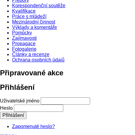
Přebory
Korespondenční soutěže
Kvalifikace
Práce s mládeží
Mezinárodní činnost
Výklady a komentáře
Pomůcky
Zajímavosti
Propagace
Fotogalerie
Články a recenze
Ochrana osobních údajů
Připravované akce
Přihlášení
Uživatelské jméno
Heslo
Zapomenuté heslo?