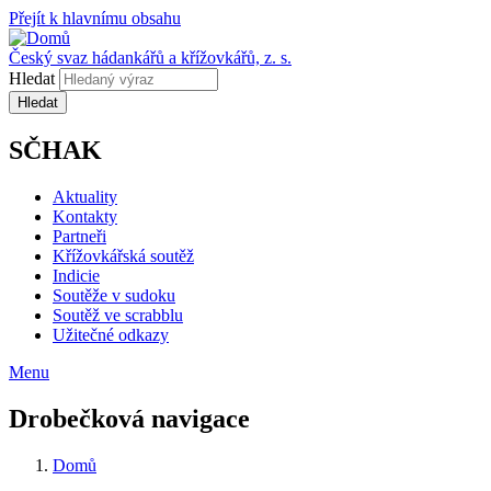
Přejít k hlavnímu obsahu
Český svaz hádankářů a křížovkářů, z. s.
Hledat
SČHAK
Aktuality
Kontakty
Partneři
Křížovkářská soutěž
Indicie
Soutěže v sudoku
Soutěž ve scrabblu
Užitečné odkazy
Menu
Drobečková navigace
Domů