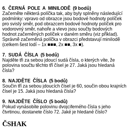
6. ČERNÁ POLE A MINILODĚ (9 bodů)
Začerněte některá políčka tak, aby byly splněny následující
podmínky: vpravo od obrazce jsou bodové hodnoty políček
pro svislý směr, pod obrazcem bodové hodnoty políček pro
vodorovný směr, nahoře a vlevo jsou součty bodových
hodnot začerněných políček v daném směru (viz příklad).
Správně začerněná políčka v obrazci představují minilodě
(celkem šest lodí – 1x ■■■, 2x ■■, 3x ■).
7. SUDÁ ČÍSLA (5 bodů)
Najděte tři za sebou jdoucí sudá čísla, o kterých víte, že
polovina součtu těchto tří čísel je 27. Jaká jsou hledaná
čísla?
8. NAJDĚTE ČÍSLA (5 bodů)
Součin tří za sebou jdoucích čísel je 60, součin obou krajních
čísel je 15. Jaká jsou hledaná čísla?
9. NAJDĚTE ČÍSLO (5 bodů)
Pokud vynásobíte polovinu dvojciferného čísla s jeho
čtvrtinou, dostanete číslo 72. Jaké je hledané číslo?
ČSHAK