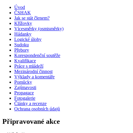
Úvod
ČSHAK
Jak se stát členem?
Křížovky
Vícesměrky (osmisměrky)
Hádanky
Logické úlohy
Sudoku
Přebory
Korespondenční soutěže
Kvalifikace
Práce s mládeží
Mezinárodní činnost
Výklady a komentáře
Pomůcky
Zajímavosti
Propagace
Fotogalerie
Články a recenze
Ochrana osobních údajů
Připravované akce