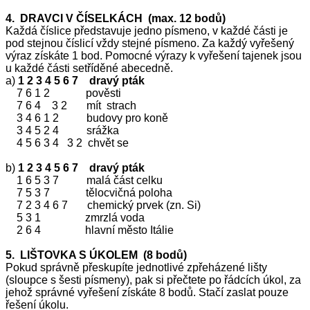
4. DRAVCI V ČÍSELKÁCH (max. 12 bodů)
Každá číslice představuje jedno písmeno, v každé části je
pod stejnou číslicí vždy stejné písmeno. Za každý vyřešený
výraz získáte 1 bod. Pomocné výrazy k vyřešení tajenek jsou
u každé části setříděné abecedně.
a)
1 2 3 4 5 6 7 dravý pták
7 6 1 2 pověsti
7 6 4 3 2 mít strach
3 4 6 1 2 budovy pro koně
3 4 5 2 4 srážka
4 5 6 3 4 3 2 chvět se
b)
1 2 3 4 5 6 7 dravý pták
1 6 5 3 7 malá část celku
7 5 3 7 tělocvičná poloha
7 2 3 4 6 7 chemický prvek (zn. Si)
5 3 1 zmrzlá voda
2 6 4 hlavní město Itálie
5. LIŠTOVKA S ÚKOLEM (8 bodů)
Pokud správně přeskupíte jednotlivé zpřeházené lišty
(sloupce s šesti písmeny), pak si přečtete po řádcích úkol, za
jehož správné vyřešení získáte 8 bodů. Stačí zaslat pouze
řešení úkolu.