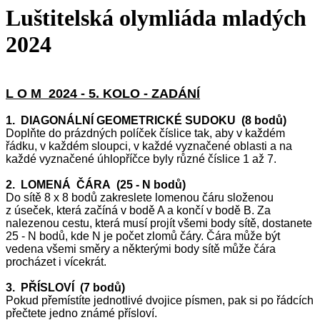
Luštitelská olymliáda mladých
2024
L O M 2024 - 5. KOLO - ZADÁNÍ
1. DIAGONÁLNÍ GEOMETRICKÉ SUDOKU (8 bodů)
Doplňte do prázdných políček číslice tak, aby v každém
řádku, v každém sloupci, v každé vyznačené oblasti a na
každé vyznačené úhlopříčce byly různé číslice 1 až 7.
2. LOMENÁ ČÁRA (25 - N bodů)
Do sítě 8 x 8 bodů zakreslete lomenou čáru složenou
z úseček, která začíná v bodě A a končí v bodě B. Za
nalezenou cestu, která musí projít všemi body sítě, dostanete
25 - N bodů, kde N je počet zlomů čáry. Čára může být
vedena všemi směry a některými body sítě může čára
procházet i vícekrát.
3. PŘÍSLOVÍ (7 bodů)
Pokud přemístíte jednotlivé dvojice písmen, pak si po řádcích
přečtete jedno známé přísloví.