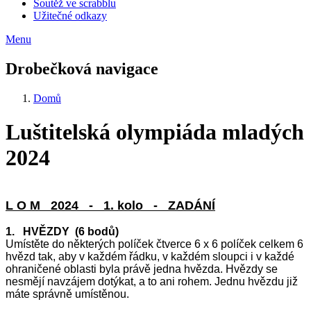
Soutěž ve scrabblu
Užitečné odkazy
Menu
Drobečková navigace
Domů
Luštitelská olympiáda mladých
2024
L O M 2024 - 1. kolo - ZADÁNÍ
1. HVĚZDY (6 bodů)
Umístěte do některých políček čtverce 6 x 6 políček celkem 6
hvězd tak, aby v každém řádku, v každém sloupci i v každé
ohraničené oblasti byla právě jedna hvězda. Hvězdy se
nesmějí navzájem dotýkat, a to ani rohem. Jednu hvězdu již
máte správně umístěnou.