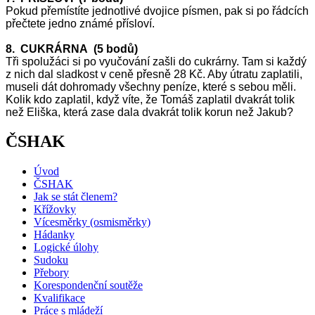
Pokud přemístíte jednotlivé dvojice písmen, pak si po řádcích
přečtete jedno známé přísloví.
8. CUKRÁRNA (5 bodů)
Tři spolužáci si po vyučování zašli do cukrárny. Tam si každý
z nich dal sladkost v ceně přesně 28 Kč. Aby útratu zaplatili,
museli dát dohromady všechny peníze, které s sebou měli.
Kolik kdo zaplatil, když víte, že Tomáš zaplatil dvakrát tolik
než Eliška, která zase dala dvakrát tolik korun než Jakub?
ČSHAK
Úvod
ČSHAK
Jak se stát členem?
Křížovky
Vícesměrky (osmisměrky)
Hádanky
Logické úlohy
Sudoku
Přebory
Korespondenční soutěže
Kvalifikace
Práce s mládeží