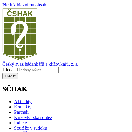
Přejít k hlavnímu obsahu
Český svaz hádankářů a křížovkářů, z. s.
Hledat
SČHAK
Aktuality
Kontakty
Partneři
Křížovkářská soutěž
Indicie
Soutěže v sudoku