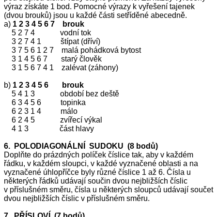
výraz získáte 1 bod. Pomocné výrazy k vyřešení tajenek
(dvou brouků) jsou u každé části setříděné abecedně.
a)
1 2 3 4 5 6 7 brouk
5 2 7 4 vodní tok
3 2 7 4 1 štípat (dříví)
3 7 5 6 1 2 7 malá pohádková bytost
3 1 4 5 6 7 starý člověk
3 1 5 6 7 4 1 zalévat (záhony)
b)
1 2 3 4 5 6 brouk
5 4 1 3 období bez deště
6 3 4 5 6 topinka
6 2 3 1 4 málo
6 2 4 5 zvířecí výkal
4 1 3 část hlavy
6. POLODIAGONÁLNÍ SUDOKU (8 bodů)
Doplňte do prázdných políček číslice tak, aby v každém
řádku, v každém sloupci, v každé vyznačené oblasti a na
vyznačené úhlopříčce byly různé číslice 1 až 6. Čísla u
některých řádků udávají součin dvou nejbližších číslic
v příslušném směru, čísla u některých sloupců udávají součet
dvou nejbližších číslic v příslušném směru.
7. PŘÍSLOVÍ (7 bodů)