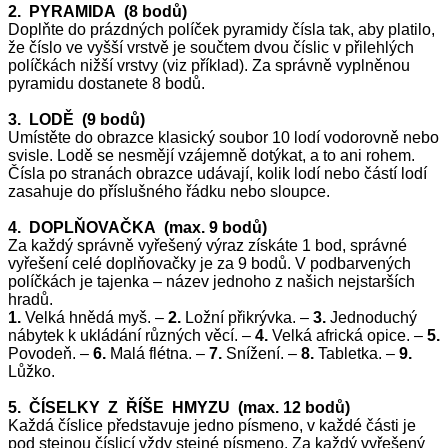
2. PYRAMIDA (8 bodů)
Doplňte do prázdných políček pyramidy čísla tak, aby platilo,
že číslo ve vyšší vrstvě je součtem dvou číslic v přilehlých
políčkách nižší vrstvy (viz příklad). Za správně vyplněnou
pyramidu dostanete 8 bodů.
3. LODĚ (9 bodů)
Umístěte do obrazce klasický soubor 10 lodí vodorovně nebo
svisle. Lodě se nesmějí vzájemně dotýkat, a to ani rohem.
Čísla po stranách obrazce udávají, kolik lodí nebo částí lodí
zasahuje do příslušného řádku nebo sloupce.
4. DOPLŇOVAČKA (max. 9 bodů)
Za každý správně vyřešený výraz získáte 1 bod, správné
vyřešení celé doplňovačky je za 9 bodů. V podbarvených
políčkách je tajenka – název jednoho z našich nejstarších
hradů.
1.
Velká hnědá myš. –
2.
Ložní přikrývka. –
3.
Jednoduchý
nábytek k ukládání různých věcí. –
4.
Velká africká opice. –
5.
Povodeň. –
6.
Malá flétna. –
7.
Snížení. –
8.
Tabletka. –
9.
Lůžko.
5. ČÍSELKY Z ŘÍŠE HMYZU (max. 12 bodů)
Každá číslice představuje jedno písmeno, v každé části je
pod stejnou číslicí vždy stejné písmeno. Za každý vyřešený