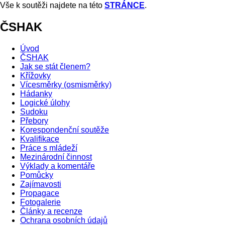
Vše k soutěži najdete na této
STRÁNCE
.
ČSHAK
Úvod
ČSHAK
Jak se stát členem?
Křížovky
Vícesměrky (osmisměrky)
Hádanky
Logické úlohy
Sudoku
Přebory
Korespondenční soutěže
Kvalifikace
Práce s mládeží
Mezinárodní činnost
Výklady a komentáře
Pomůcky
Zajímavosti
Propagace
Fotogalerie
Články a recenze
Ochrana osobních údajů