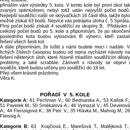
přináším vám výsledky 5. kola. V tomto kole byl první úkol tak
zvaným optimizérem, nebyl totiž udán nejvyšší počet bodů.
Nejlepší soutěžící našli ve skrývačkách 16 částí těla, takže bylo
možné získat 63 bodů. Nejvíce vás potrápila úloha č. 5 Spirála.
Plný počet bodů získali
4
soutěžící ze skupiny B. Přidávám 
celkový počet bodů po 5. kole a připomínám, že po skončení
posledního kola budou vylosováni tři výherci, kteří zaslali
řešení všech šesti kol.
A dále připomínám, že luštit s námi budete moci i nadále. V
lichých číslech časopisu budou od srpna vycházet návody na
řešení některých úloh, které hlavně mladším soutěžícím dělaly
problémy, a také scrabble. Zároveň s návody se objeví i
soutěže, které budou určeny pro soutěžící do 18 let.
Přeji všem krásné prázdniny,
Věra K.
POŘADÍ V 5. KOLE
Kategorie A:
61 Pechman V.; 60 Bednarska A.;
53
Kaňok F.
51
Pavelek M.; 50
Smékalová A.;
46
Vymazal V.;
45
Deverov
A.;
44
Fleissigová K.;
38
Pelc V.; 35 Hlávka M., Mahnig M.; 2
Fleissig A.
Kategorie B:
63 Krajčiová E., Marešová T., Matějková T.