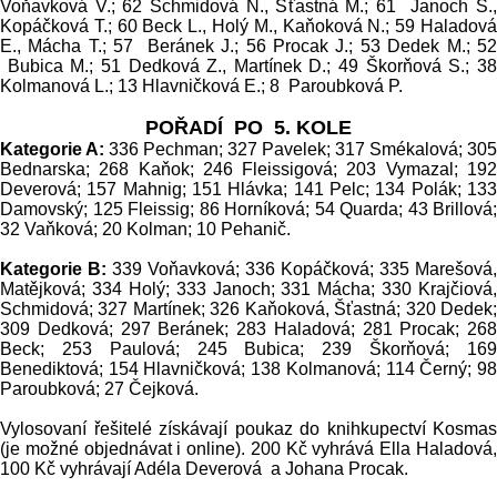
Voňavková V.; 62 Schmidová N., Šťastná M.; 61 Janoch S.,
Kopáčková T.; 60 Beck L., Holý M., Kaňoková N.; 59 Haladová
E., Mácha T.; 57 Beránek J.; 56 Procak J.; 53 Dedek M.; 52
Bubica M.; 51 Dedková Z., Martínek D.; 49 Škorňová S.; 38
Kolmanová L.; 13 Hlavničková E.; 8 Paroubková P.
POŘADÍ PO 5. KOLE
Kategorie A:
336 Pechman;
327
Pavelek;
317 Smékalová; 305
Bednarska; 268 Kaňok; 246 Fleissigová; 203 Vymazal; 192
Deverová; 157 Mahnig; 151 Hlávka; 141 Pelc; 134 Polák; 133
Damovský; 125 Fleissig; 86 Horníková; 54 Quarda; 43 Brillová;
32 Vaňková; 20 Kolman; 10 Pehanič.
Kategorie B:
339 Voňavková; 336 Kopáčková; 335 Marešová,
Matějková; 334 Holý; 333 Janoch; 331 Mácha; 330 Krajčiová,
Schmidová; 327 Martínek; 326 Kaňoková, Šťastná; 320 Dedek;
309 Dedková; 297 Beránek; 283 Haladová; 281 Procak; 268
Beck; 253 Paulová; 245 Bubica; 239 Škorňová; 169
Benediktová; 154 Hlavničková; 138 Kolmanová; 114 Černý; 98
Paroubková; 27 Čejková.
Vylosovaní řešitelé získávají poukaz do knihkupectví Kosmas
(je možné objednávat i online). 200 Kč vyhrává Ella Haladová,
100 Kč vyhrávají Adéla Deverová a Johana Procak.