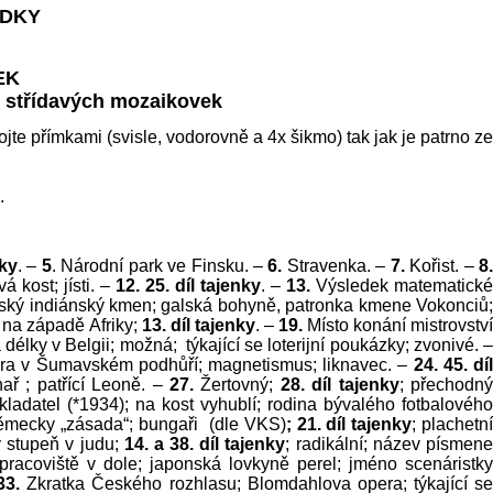
ÁDKY
EK
8 střídavých mozaikovek
jte přímkami (svisle, vodorovně a 4x šikmo) tak jak je patrno ze
.
nky
. –
5
.
Národní park ve Finsku. –
6.
Stravenka. –
7.
Kořist. –
8
á kost; jísti. –
12. 25. díl tajenky
. –
13.
Výsledek matematické
ký indiánský kmen; galská bohyně, patronka kmene Vokonciů
u na západě Afriky;
13. díl tajenky
. –
19.
Místo konání mistrovství
 délky v Belgii; možná; týkající se loterijní poukázky; zvonivé. 
ra v Šumavském podhůří; magnetismus; liknavec. –
24. 45. dí
hař ; patřící Leoně. –
27.
Žertovný;
28. díl tajenky
;
přechodn
 skladatel (*1934); na kost vyhublí; rodina bývalého fotbalovéh
 německy „zásada“; bungaři (dle VKS)
; 21. díl tajenky
;
plachetn
ý stupeň v judu;
14. a 38. díl tajenky
; radikální; název písmen
pracoviště v dole; japonská lovkyně perel; jméno scenáristk
33.
Zkratka Českého rozhlasu; Blomdahlova opera; týkající s