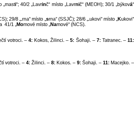
to „mast
i
“; 40/2 „Lavr
in
č“ místo „Lavr
ni
č“ (MEOH); 30/1 „býkov
á
S); 29/8 „
.
rna“ místo „
s
rna“ (SSJČ); 28/6 „
.
ukovi“ místo „
K
ukovi
a 41/1 „
Mo
mové místo „
Na
mové“ (NCS).
čtí votroci. –
4:
Kokos, Žilinci. –
5:
Šohaji. –
7:
Tatranec. –
11
tí votroci. –
4:
Žilinci. –
8:
Kokos. –
9:
Šohaji. –
11:
Macejko. 