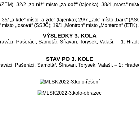
KSZEM); 32/2 „za
ni
ž“ místo „za
co
ž“ (tajenka); 38/4 „mast
.
“ mís
; 35/ „a
k
de“ místo „a
z
de“ (tajenka); 29/7 „
.
ark“ místo „
b
ark“ (ASC
“ místo „loso
vé
“ (SSJČ); 19/1 „Montron“ místo „Mont
e
ron“ (ETK) 
VÝSLEDKY 3. KOLA
raváci, Pašeráci, Samotář, Šíravan, Torysek, Valaši. –
1:
Hrade
STAV PO 3. KOLE
raváci, Pašeráci, Samotář, Šíravan, Torysek, Valaši. –
1:
Hradeč