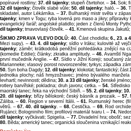
popínavé rostliny;
37. díl tajenky
;
stupeň čtvrtohor. –
34.
Sok; f
32 díl tajenky
; člověk slabé vůle;
50. díl tajenky
; haló. –
36.
T
skladatel, autor Lékárníka. –
37.
Bulharský mistr světa v zápa
tajenky
; kmen v Togu; ryba lovená pro maso a jikry; přípravky 
evangelický farář; angolské platidlo; jeden z členů Monty Pyth
díl tajenky
; tmavovlasý člověk. –
41.
Kmenová skupina Jakutů; 
ŠIKMO ZPRAVA VLEVO DOLŮ:
40.
Část chodidla;
6., 23. a 
Mezi supy). –
43. 4. díl tajenky
;
sídlo v Iráku; kulovité až vej
tajenky
; záměr; krátkodobá peněžní pohledávka znějící na c
(komedie Eddie); články; zkratka amplitudy. –
46.
Avamští Ngan
první mučedník Anglie. –
47.
Sídlo v Jižní Koreji; současný z
Marianneke; vlasový porost novorozeněte; tyrkys; západka zá
50.
Syn boha Dagdy;
12. díl tajenky
; klokotat; fantastický; čá
jednotka plochy; náš hmyzožravec; jméno bývalého manžela 
levhartí; nevinnosti; dědina;
30. a 33 díl tajenky
; ženské jméno;
rotlery barvířské; pokladna; druh javoru; cetka. –
54.
Středisko
maorský tanec; řeka na východní Sibiři. –
55. 2. díl tajenky
;
10.
20. díl tajenky
; břízy bělokoré; český básník a prozaik. –
57.
Záliba. –
60.
Region v severní Itálii. –
61.
Rumunský herec (fi
větrů. –
67. 40. díl tajenky
. –
68.
Cestička. –
69.
Rod orchide
Rujánci; Bologniniho film; profilový materiál tvaru I. –
74.
Nedost
díl tajenky
; vyčkávati; Spigelia. –
77.
Divadelní hra; obošť; se
80.
Běda; americký tanec; organická sloučenina vznikající reak