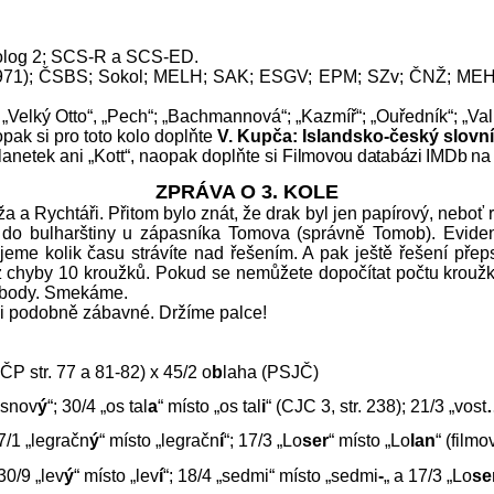
eolog 2; SCS-R a SCS-ED.
971); ČSBS; Sokol; MELH; SAK; ESGV; EPM; SZv; ČNŽ; MEH;
„Velký Otto“, „Pech“; „Bachmannová“; „Kazmíř“; „Ouředník“; „Val
pak si pro toto kolo doplňte
V. Kupča: Islandsko-český slovní
netek ani „Kott“, naopak doplňte si F
ilmovou databázi IMDb n
ZPRÁVA O 3. KOLE
a a Rychtáři. Přitom bylo znát, že drak byl jen papírový, neboť
is do bulharštiny u zápasníka Tomova (správně Tomob). Evide
eme kolik času strávíte nad řešením. A pak ještě řešení přeps
 chyby 10 kroužků. Pokud se nemůžete dopočítat počtu kroužků 
ými body. Smekáme.
d i podobně zábavné. Držíme palce!
PČP str. 77 a 81-82) x 45/2 o
b
laha (PSJČ)
„snov
ý
“;
30/4
„os tal
a
“ místo „os tal
i
“ (CJC 3, str. 238); 21/3 „vost
27/1 „legračn
ý
“ místo „legračn
í
“; 17/3 „Lo
ser
“ místo „Lo
lan
“ (film
30/9 „lev
ý
“ místo „lev
í
“; 18/4 „sedmi“ místo „sedmi
-
„ a 17/3 „Lo
se