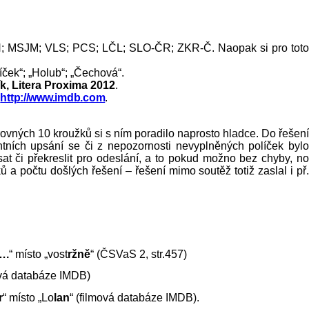
 MSJM; VLS; PCS; LČL; SLO-ČR; ZKR-Č. Naopak si pro toto
íček“; „Holub“; „Čechová“.
k, Litera Proxima 2012
.
a
http://www.imdb.com
.
 rovných 10 kroužků si s ním poradilo naprosto hladce. Do řešení
ntních upsání se či z nepozornosti nevyplněných políček bylo
at či překreslit pro odeslání, a to pokud možno bez chyby, no
a počtu došlých řešení – řešení mimo soutěž totiž zaslal i př.
….
“ místo „vost
ržně
“ (ČSVaS 2, str.457)
ová databáze IMDB)
r
“ místo „Lo
lan
“ (filmová databáze IMDB).