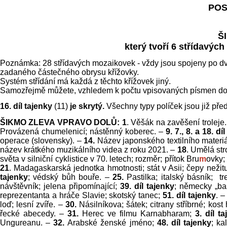
POS
Š
který tvoří 6 střídavý
Poznámka: 28 střídavých mozaikovek - vždy jsou spojeny po dvou.
zadaného částečného obrysu křížovky.
Systém střídání má každá z těchto křížovek jiný.
Samozřejmě můžete, vzhledem k počtu vpisovaných písmen do n
16. díl tajenky
(11)
je skrytý.
Všechny typy políček jsou již pře
ŠIKMO ZLEVA VPRAVO DOLŮ:
1
. Věšák na zavěšení troleje
Provázená chumelenicí; nástěnný koberec. –
9. 7., 8. a 18. dí
operace (slovensky). –
14.
Název japonského textilního materi
název krátkého muzikálního videa z roku 2021. –
18
. Umělá st
světa v silniční cyklistice v 70. letech; rozměr; přítok Bru
m
ovky;
21
. Madagaskarská jednotka hmotnosti; stát v Asii; čepy nežitu
tajenky
; védský bůh bouře. –
25.
Pastilka; italský básník; t
návštěvník; jelena připomínající;
39. díl tajenky
;
německy „ba
reprezentanta a hráče Slavie; skotský tanec;
51. díl tajenky
. –
loď; lesní zvíře. –
30.
Násilníkova; šátek; citrany stříbrné; kost
řecké abecedy. –
31.
Herec ve filmu Karnabharam;
3. díl t
Ungureanu. –
32.
Arabské ženské jméno;
48. díl tajenky
; ka