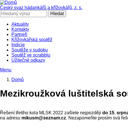
Přejít
k
Český svaz hádankářů a křížovkářů, z. s.
hlavnímu
Hledat
obsahu
Aktuality
Kontakty
SČHAK
Partneři
Křížovkářská soutěž
Indicie
Soutěže v sudoku
Soutěž ve scrabblu
Užitečné odkazy
Menu
Domů
Drobečková
Mezikroužková luštitelská so
navigace
Řešení třetího kola MLSK 2022 zašlete nejpozději
do 15. srpn
na adresu
mikusm
@seznam.cz
.
Nezapomeňte prosím svá řešen