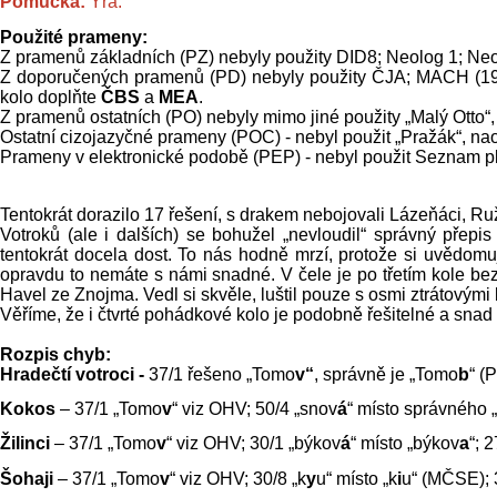
Pomůcka:
Ýra.
Použité prameny:
Z pramenů základních (PZ) nebyly použity DID8; Neolog 1; N
Z doporučených pramenů (PD) nebyly použity ČJA; MACH (1
kolo doplňte
ČBS
a
MEA
.
Z pramenů ostatních (PO) nebyly mimo jiné použity „Malý Otto“, 
Ostatní cizojazyčné prameny (POC) - nebyl použit „Pražák“, nao
Prameny v elektronické podobě (PEP) - nebyl použit Seznam pla
Tentokrát dorazilo 17 řešení, s drakem nebojovali Lázeňáci, Ruž
Votroků (ale i dalších) se bohužel „nevloudil“ správný přep
tentokrát docela dost. To nás hodně mrzí, protože si uvědomuj
opravdu to nemáte s námi snadné. V čele je po třetím kole bez
Havel ze Znojma. Vedl si skvěle, luštil pouze s osmi ztrátov
Věříme, že i čtvrté pohádkové kolo je podobně řešitelné a sna
Rozpis chyb:
Hradečtí votroci -
37/1 řešeno „Tomo
v“
, správně je „Tomo
b
“ (
Kokos
– 37/1 „Tomo
v
“ viz OHV; 50/4 „snov
á
“ místo správného 
Žilinci
– 37/1 „Tomo
v
“ viz OHV; 30/1 „býkov
á
“ místo „býkov
a
“; 
Šohaji
– 37/1 „Tomo
v
“ viz OHV; 30/8 „k
y
u“ místo „k
i
u“ (MČSE); 