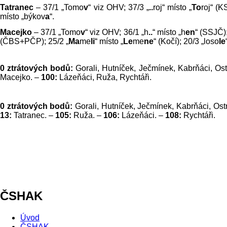
Tatranec
– 37/1 „Tomo
v
“ viz OHV; 37/3 „
..
roj“ místo „
To
roj“ (
místo „býkov
a
“.
Macejko
– 37/1 „Tomo
v
“ viz OHV; 36/1 „h
..
“ místo „h
en
“ (SSJČ)
(ČBS+PČP); 25/2 „
Ma
me
li
“ místo „
Le
me
ne
“ (Kočí); 20/3 „loso
le
0 ztrátových bodů:
Gorali, Hutníček, Ječmínek, Kabrňáci, Ost
Macejko. –
100:
Lázeňáci, Ruža, Rychtáři.
0 ztrátových bodů:
Gorali, Hutníček, Ječmínek, Kabrňáci, Ost
13:
Tatranec. –
105:
Ruža. –
106:
Lázeňáci. –
108:
Rychtáři.
ČSHAK
Úvod
ČSHAK