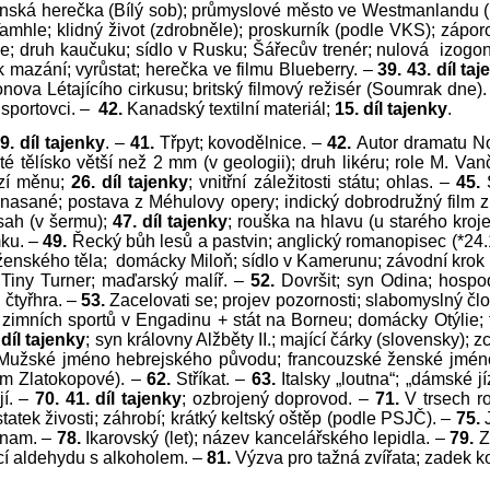
inská herečka (Bílý sob); průmyslové město ve Westmanlandu (p
amhle; klidný život (zdrobněle); proskurník (podle VKS); záporo
se; druh kaučuku; sídlo v Rusku; Šářecův trenér; nulová izog
k mazání; vyrůstat; herečka ve filmu Blueberry. –
39. 43. díl ta
onova Létajícího cirkusu; britský filmový režisér (Soumrak dne)
sportovci. –
42.
Kanadský textilní materiál;
15. díl tajenky
.
49. díl tajenky
. –
41.
Třpyt; kovodělnice. –
42.
Autor dramatu No
čité tělísko větší než 2 mm (v geologii); druh likéru; role M. Va
izí měnu;
26. díl tajenky
; vnitřní záležitosti státu; ohlas. –
45.
asané; postava z Méhulovy opery; indický dobrodružný film z r
ásah (v šermu);
47. díl tajenky
; rouška na hlavu (u starého kroj
mku. –
49.
Řecký bůh lesů a pastvin; anglický romanopisec (*24.
st ženského těla; domácky Miloň; sídlo v Kamerunu; závodní krok
Tiny Turner; maďarský malíř. –
52.
Dovršit; syn Odina; hospo
 čtyřhra. –
53.
Zacelovati se; projev pozornosti; slabomyslný čl
 zimních sportů v Engadinu + stát na Borneu; domácky Otýlie; 
 díl tajenky
; syn královny Alžběty II.; mající čárky (slovensky);
Mužské jméno hebrejského původu; francouzské ženské jméno 
lm Zlatokopové). –
62.
Stříkat. –
63.
Italsky „loutna“; „dámské j
jí. –
70. 41. díl tajenky
; ozbrojený doprovod. –
71.
V trsech r
atek živosti; záhrobí; krátký keltský oštěp (podle PSJČ). –
75.
znam. –
78.
Ikarovský (let); název kancelářského lepidla. –
79.
Z
cí aldehydu s alkoholem. –
81.
Výzva pro tažná zvířata; zadek k