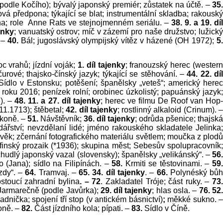
odle Kočího); bývalý japonský premiér; zůstatek na účtě. –
35
vá předpona; týkající se blat; instrumentální skladba; rakouský
ona; role Anne Rats ve stejnojmenném seriálu. –
38. 9. a 19. díl
jenky
; vanuatský ostrov; míč v zázemí pro naše družstvo; lužick
. –
40.
Bál; jugoslávský olympijský vítěz v házené (OH 1972);
5
c vrahů; jízdní voják;
1. díl tajenky
; franouzský herec (wester
nčurové; thajsko-čínský jazyk; týkající se stěhování. –
44. 22. dí
Sídlo v Estonsku; potěšení; španělsky „veteš“; americký here
oku 2016; penízek rolní; orobinec úzkolistý; papuánský jazyk
e). –
48. 11. a 27. díl tajenky
; herec ve filmu De Roof van Hop
11.1713); štěbetal;
42. díl tajenky
; rostlinný alkaloid (Crinum). 
 koně. –
51.
Návštěvník;
36. díl tajenky
; odrůda pšenice; thajská
dářství; nevzdělaní lidé; jméno rakouského skladatele Jelinka
ověk; zčernání fotografického materiálu světlem; moučka z plod
finský prozaik (*1936); skupina měst; Sebesův spolupracovník
 zchudlý japonský vazal (slovensky); španělsky „velikánský“. –
56
(Jana); sídlo na Filipínách. –
58.
Krmiti se těstovinami. –
59
ízdy“. –
64.
Tramvaj. –
65. 34. díl tajenky
. –
66.
Polynéský bů
ostoucí zahradní bylina
. – 72
. Zakladatel Tróje; část ruky. –
73
Jarmarečně (podle Javůrka);
29. díl tajenky
; hlas osla. –
76. 52
adnička; spojení tří
stop (v antickém básnictví)
;
měkké sukno. –
oně. –
82.
Část jízdního kola; pípati. –
83.
Sídlo v Číně.