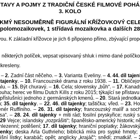
TAVY A POJMY Z TRADIČNÍ ČESKÉ FILMOVÉ POH
3. KOLO
IKMÝ NESOUMĚRNĚ FIGURÁLNÍ KŘÍŽOVKOVÝ CEL
ch polomozaikovek, 1 střídavá mozaikovka a dalších 2
 K základní křížovce je jich 6 připojeno přímo, zbývající propo
ěkterých políček, vepsat vpisovaný shluk i mimo dané políčko
dkresleny.
. –
2.
Zadní část něčeho. –
3.
Varianta Eveliny. –
4. 44. díl taje
l tajenky
. –
10.
Francouzské drama z roku 1938. –
11.
Obličejov
álu. –
15.
Být churavý. –
16.
Cela; slovensky „bůh“. –
17.
Kanads
rouha
;
herec ve filmu Dutch Kills z roku 2015; týkající se přístav
 příslušníci jednoho z germánských kmenů. –
20
. Stará jednotka
;
35. díl tajenky
. –
22. 46. díl tajenky
; taštička; vřed. –
23.
Ho
renér Ruffíniho. –
26. 31. díl tajenky
; francouzský malíř a soc
sa“. –
28. 24. díl tajenky
+ míti rád; fosilní pryskyřice; ruský
29
Vejce; islandsky „rozprášiti“; španělsko-americký historik;
 hlezenní; potěšení;
17. díl tajenky
; hraniční poplatky; žákovsk
ajenky;
deska Arla Guthrieho; biblická míra pro sypké hmoty; 
lišní lístky; karabáč; opět; anglicky „krajáč“; snědí; zmatkář. –