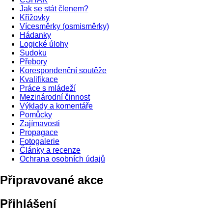
Jak se stát členem?
Křížovky
Vícesměrky (osmisměrky)
Hádanky
Logické úlohy
Sudoku
Přebory
Korespondenční soutěže
Kvalifikace
Práce s mládeží
Mezinárodní činnost
Výklady a komentáře
Pomůcky
Zajímavosti
Propagace
Fotogalerie
Články a recenze
Ochrana osobních údajů
Připravované akce
Přihlášení