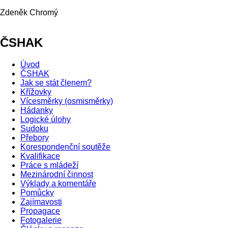
Zdeněk Chromý
ČSHAK
Úvod
ČSHAK
Jak se stát členem?
Křížovky
Vícesměrky (osmisměrky)
Hádanky
Logické úlohy
Sudoku
Přebory
Korespondenční soutěže
Kvalifikace
Práce s mládeží
Mezinárodní činnost
Výklady a komentáře
Pomůcky
Zajímavosti
Propagace
Fotogalerie