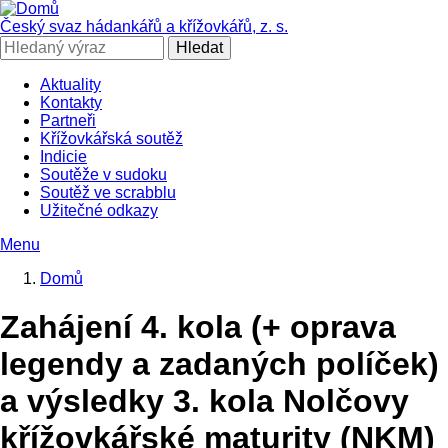
Přejít
k
Český svaz hádankářů a křížovkářů, z. s.
hlavnímu
Hledat
obsahu
Aktuality
Kontakty
SČHAK
Partneři
Křížovkářská soutěž
Indicie
Soutěže v sudoku
Soutěž ve scrabblu
Užitečné odkazy
Menu
Domů
Drobečková
Zahájení 4. kola (+ oprava
navigace
legendy a zadaných políček)
a výsledky 3. kola Nolčovy
křížovkářské maturity (NKM)