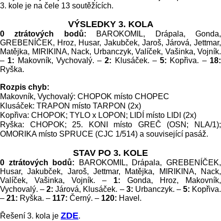
3. kole je na čele 13 soutěžících.
VÝSLEDKY 3. KOLA
0 ztrátových bodů:
BAROKOMIL, Drápala, Gonda
GREBENÍČEK, Hroz, Husar, Jakubček, Jaroš, Járová, Jettmar,
Matějka, MIRIKINA, Nack, Urbanczyk, Valíček, Vašinka, Vojník.
–
1:
Makovník, Vychovalý. –
2:
Klusáček. –
5:
Kopřiva. –
18
Ryška.
Rozpis chyb:
Makovník, Vychovalý: CHOPOK místo CHOPEC
Klusáček: TRAPON místo TARPON (2x)
Kopřiva: CHOPOK; TYLO x LOPON; LIDÍ místo LIDI (2x)
Ryška: CHOPOK; 25. KONI místo GREČ (OSN; NLA/1);
OMORIKA místo SPRUCE (CJC 1/514) a související pasáž.
STAV PO 3. KOLE
0 ztrátových bodů:
BAROKOMIL, Drápala, GREBENÍČEK
Husar, Jakubček, Jaroš, Jettmar, Matějka, MIRIKINA, Nack,
Valíček, Vašinka, Vojník. –
1:
Gonda, Hroz, Makovník,
Vychovalý. –
2:
Járová, Klusáček. –
3:
Urbanczyk. –
5:
Kopřiva
–
21:
Ryška. –
117:
Černý. –
120:
Havel.
ZDE
Řešení 3. kola je
.