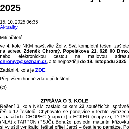
2025
15. 10. 2025 06:35
Aktuality
Milí přátelé,
ve 4. kole NKM navštívíte Želiv. Svá kompletní řešení zašlete
na adresu
Zdeněk Chromý, Popelákova 21, 628 00 Brno
,
nebo elektronickou cestou na mailovou adresu
chromyz@seznam.cz
, a to nejpozději
do 18. listopadu 2025
.
ZDE
Zadání 4. kola je
.
Přeji všem hodně zdaru při luštění.
(cr)
ZPRÁVA O 3. KOLE
Řešení 3. kola NKM zaslalo celkem
22
soutěžících, správně
řešilo
17
řešitelů. Chybovalo se ponejvíce v těchto výrazech
a pasážích: CHOPEC (mapy.cz) x ECKER (mapy.cz); TYTAR
(NLA) x TARPON (PSJČ). Bohužel poslední maturitní křížovku
si vyluštil vynikající řešitel přítel Jaroš – čest jeho památce. Po