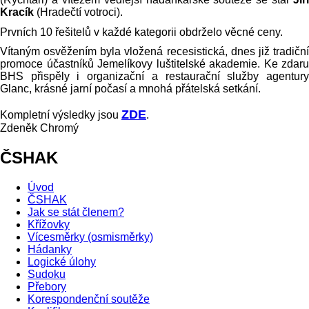
Kracík
(Hradečtí votroci).
Prvních 10 řešitelů v každé kategorii obdrželo věcné ceny.
Vítaným osvěžením byla vložená recesistická, dnes již tradiční
promoce účastníků Jemelíkovy luštitelské akademie. Ke zdaru
BHS přispěly i organizační a restaurační služby agentury
Glanc, krásné jarní počasí a mnohá přátelská setkání.
ZDE
Kompletní výsledky jsou
.
Zdeněk Chromý
ČSHAK
Úvod
ČSHAK
Jak se stát členem?
Křížovky
Vícesměrky (osmisměrky)
Hádanky
Logické úlohy
Sudoku
Přebory
Korespondenční soutěže