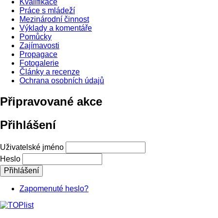
Kvalifikace
Práce s mládeží
Mezinárodní činnost
Výklady a komentáře
Pomůcky
Zajímavosti
Propagace
Fotogalerie
Články a recenze
Ochrana osobních údajů
Připravované akce
Přihlášení
Uživatelské jméno
Heslo
Zapomenuté heslo?