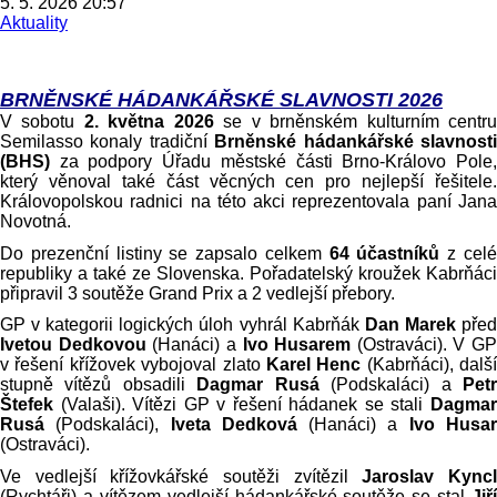
5. 5. 2026 20:57
Aktuality
BRNĚNSKÉ HÁDANKÁŘSKÉ SLAVNOSTI 2026
V sobotu
2. května 2026
se v brněnském kulturním centr
Semilasso konaly tradiční
Brněnské hádankářské slavnost
(BHS)
za podpory Úřadu městské části Brno-Královo Pole
který věnoval také část věcných cen pro nejlepší řešitele.
Královopolskou radnici na této akci reprezentovala paní Jana
Novotná.
Do prezenční listiny se zapsalo celkem
64 účastníků
z cel
republiky a také ze Slovenska. Pořadatelský kroužek Kabrňáci
připravil 3 soutěže Grand Prix a 2 vedlejší přebory.
GP v kategorii logických úloh vyhrál Kabrňák
Dan Marek
pře
Ivetou Dedkovou
(Hanáci) a
Ivo Husarem
(Ostraváci). V GP
v řešení křížovek vybojoval zlato
Karel Henc
(Kabrňáci), další
stupně vítězů obsadili
Dagmar Rusá
(Podskaláci) a
Pet
Štefek
(Valaši). Vítězi GP v řešení hádanek se stali
Dagmar
Rusá
(Podskaláci),
Iveta Dedková
(Hanáci) a
Ivo Husa
(Ostraváci).
Ve vedlejší křížovkářské soutěži zvítězil
Jaroslav Kync
(Rychtáři) a vítězem vedlejší hádankářské soutěže se stal
Jiří