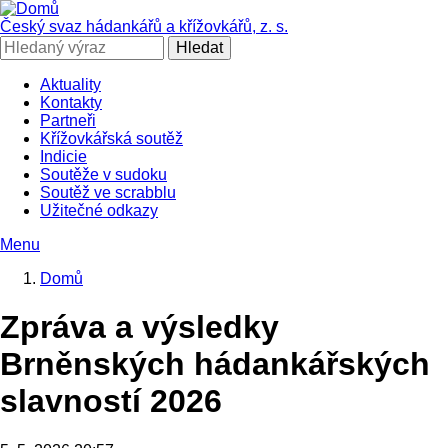
Přejít
k
Český svaz hádankářů a křížovkářů, z. s.
hlavnímu
Hledat
obsahu
Aktuality
Kontakty
SČHAK
Partneři
Křížovkářská soutěž
Indicie
Soutěže v sudoku
Soutěž ve scrabblu
Užitečné odkazy
Menu
Domů
Drobečková
Zpráva a výsledky
navigace
Brněnských hádankářských
slavností 2026