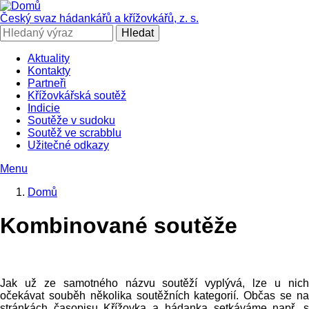
Přejít
k
Český svaz hádankářů a křížovkářů, z. s.
hlavnímu
Hledat
obsahu
Aktuality
Kontakty
SČHAK
Partneři
Křížovkářská soutěž
Indicie
Soutěže v sudoku
Soutěž ve scrabblu
Užitečné odkazy
Menu
Domů
Drobečková
Kombinované soutěže
navigace
Jak už ze samotného názvu soutěží vyplývá, lze u nich
očekávat souběh několika soutěžních kategorií. Občas se na
stránkách časopisu Křížovka a hádanka setkáváme např. s