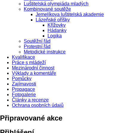
Luštitelská olympiáda mladých
Kombinované soutěže
Jemelíkova luštitelská akademie
Lázeňské oříšky
Křížovky
Hádanky
Logika
Soutěžní řád
Protestní řád
Metodické instrukce
Kvalifikace
Práce s mládeží
Mezinárodní činnost
Výklady a komentáře
Pomůcky
Zajímavosti
Propagace
Fotogalerie
Články a recenze
Ochrana osobních údajů
Připravované akce
Přihlášení