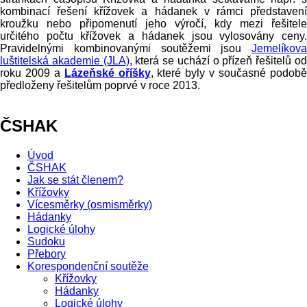
kombinací řešení křížovek a hádanek v rámci představení
kroužku nebo připomenutí jeho výročí, kdy mezi řešitele
určitého počtu křížovek a hádanek jsou vylosovány ceny.
Pravidelnými kombinovanými soutěžemi jsou
Jemelíkova
luštitelská akademie (JLA)
, která se uchází o přízeň řešitelů o
roku 2009 a
Lázeňské oříšky
, které byly v současné podob
předloženy řešitelům poprvé v roce 2013.
ČSHAK
Úvod
ČSHAK
Jak se stát členem?
Křížovky
Vícesměrky (osmisměrky)
Hádanky
Logické úlohy
Sudoku
Přebory
Korespondenční soutěže
Křížovky
Hádanky
Logické úlohy