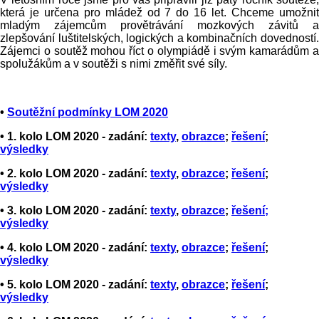
která je určena pro mládež od 7 do 16 let. Chceme umožnit
mladým zájemcům provětrávání mozkových závitů
a
zlepšování luštitelských, logických a kombinačních dovedností.
Zájemci o soutěž mohou říct o olympiádě i svým kamarádům a
spolužákům a v soutěži s nimi změřit své síly.
•
Soutěžní podmínky LOM 2020
• 1. kolo LOM 2020 - zadání:
texty
,
obrazce
;
řešení
;
výsledky
• 2. kolo LOM 2020 - zadání:
texty
,
obrazce
;
řešení
;
výsledky
• 3. kolo LOM 2020 - zadání:
texty
,
obrazce
;
řešení;
výsledky
• 4. kolo LOM 2020 - zadání:
texty
,
obrazce
;
řešení
;
výsledky
• 5. kolo LOM 2020 - zadání:
texty
,
obrazce
;
řešení
;
výsledky