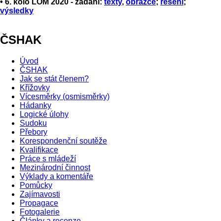
• 6. kolo LOM 2020 - zadání:
texty
,
obrazce
;
řešení
;
výsledky
ČSHAK
Úvod
ČSHAK
Jak se stát členem?
Křížovky
Vícesměrky (osmisměrky)
Hádanky
Logické úlohy
Sudoku
Přebory
Korespondenční soutěže
Kvalifikace
Práce s mládeží
Mezinárodní činnost
Výklady a komentáře
Pomůcky
Zajímavosti
Propagace
Fotogalerie
Články a recenze