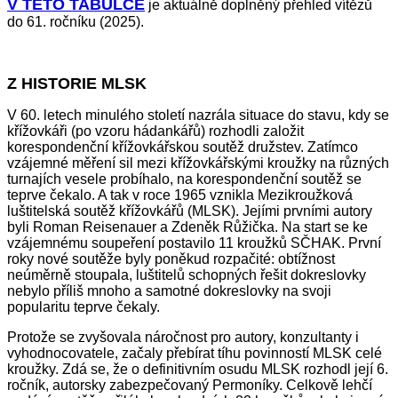
V TÉTO TABULCE
je aktuálně doplněný přehled vítězů
do 61. ročníku (2025).
Z HISTORIE MLSK
V 60. letech minulého století nazrála situace do stavu, kdy se
křížovkáři (po vzoru hádankářů) rozhodli založit
korespondenční křížovkářskou soutěž družstev. Zatímco
vzájemné měření sil mezi křížovkářskými kroužky na různých
turnajích vesele probíhalo, na korespondenční soutěž se
teprve čekalo. A tak v roce 1965 vznikla Mezikroužková
luštitelská soutěž křížovkářů (MLSK). Jejími prvními autory
byli Roman Reisenauer a Zdeněk Růžička. Na start se ke
vzájemnému soupeření postavilo 11 kroužků SČHAK. První
roky nové soutěže byly poněkud rozpačité: obtížnost
neúměrně stoupala, luštitelů schopných řešit dokreslovky
nebylo příliš mnoho a samotné dokreslovky na svoji
popularitu teprve čekaly.
Protože se zvyšovala náročnost pro autory, konzultanty i
vyhodnocovatele, začaly přebírat tíhu povinností MLSK celé
kroužky. Zdá se, že o definitivním osudu MLSK rozhodl její 6.
ročník, autorsky zabezpečovaný Permoníky. Celkově lehčí