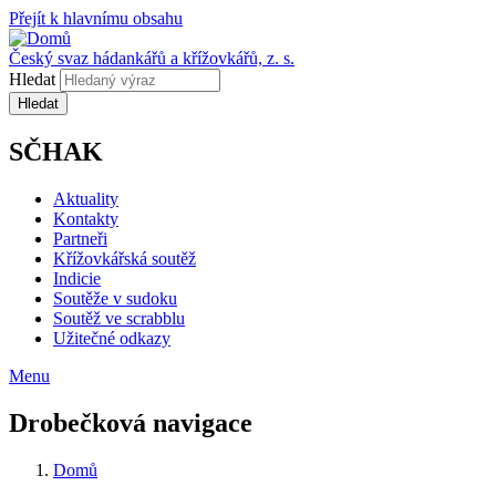
Přejít k hlavnímu obsahu
Český svaz hádankářů a křížovkářů, z. s.
Hledat
SČHAK
Aktuality
Kontakty
Partneři
Křížovkářská soutěž
Indicie
Soutěže v sudoku
Soutěž ve scrabblu
Užitečné odkazy
Menu
Drobečková navigace
Domů