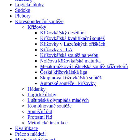
Logické úlohy
Sudoku
Přebory
Korespondenční soutěže
Křížovky
Křížovkářský desetiboj
Křížovkářská kvalifikační soutěž
Křížovky v Lázeňských oříškách
Křížovky v JLA
Křížovkářská soutěž na webu
Nolčova křížovkářská maturita
Mezikroužková luštitelská soutěž křížovkářů
Česká křížovkářská liga
Skupinová křížovkářská soutěž
Autorské soutěže - křížovky
Hádanky
Logické úlohy
Luštitelská olympiáda mladých
Kombinované soutěže
Soutěžní řád
Protestní řád
Metodické instrukce
Kvalifikace
Práce s mládeží
Mezinárodní činnost