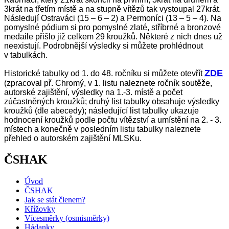
3krát na třetím místě a na stupně vítězů tak vystoupal 27krát.
Následují Ostraváci (15 – 6 – 2) a Permoníci (13 – 5 – 4). Na
pomyslné pódium si pro pomyslné zlaté, stříbrné a bronzové
medaile přišlo již celkem 29 kroužků. Některé z nich dnes už
neexistují. Podrobnější výsledky si můžete prohlédnout
v tabulkách.
ZDE
Historické tabulky od 1. do 48. ročníku si můžete otevřít
(zpracoval př. Chromý, v 1. listu naleznete ročník soutěže,
autorské zajištění, výsledky na 1.-3. místě a počet
zúčastněných kroužků; druhý list tabulky obsahuje výsledky
kroužků (dle abecedy); následující list tabulky ukazuje
hodnocení kroužků podle počtu vítězství a umístění na 2. - 3.
místech a konečně v posledním listu tabulky naleznete
přehled o autorském zajištění MLSKu.
ČSHAK
Úvod
ČSHAK
Jak se stát členem?
Křížovky
Vícesměrky (osmisměrky)
Hádanky