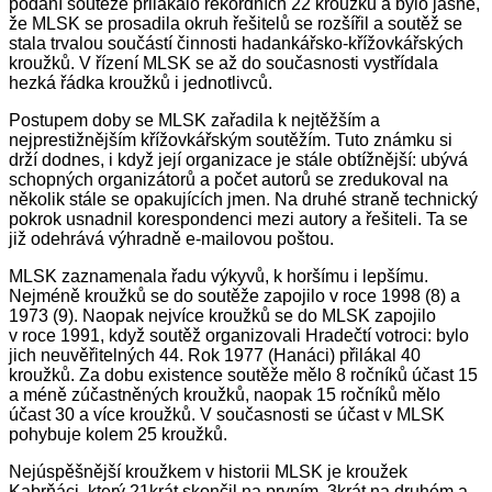
podání soutěže přilákalo rekordních 22 kroužků a bylo jasné,
že MLSK se prosadila okruh řešitelů se rozšířil a soutěž se
stala trvalou součástí činnosti hadankářsko-křížovkářských
kroužků. V řízení MLSK se až do současnosti vystřídala
hezká řádka kroužků i jednotlivců.
Postupem doby se MLSK zařadila k nejtěžším a
nejprestižnějším křížovkářským soutěžím. Tuto známku si
drží dodnes, i když její organizace je stále obtížnější: ubývá
schopných organizátorů a počet autorů se zredukoval na
několik stále se opakujících jmen. Na druhé straně technický
pokrok usnadnil korespondenci mezi autory a řešiteli. Ta se
již odehrává výhradně e-mailovou poštou.
MLSK zaznamenala řadu výkyvů, k horšímu i lepšímu.
Nejméně kroužků se do soutěže zapojilo v roce 1998 (8) a
1973 (9). Naopak nejvíce kroužků se do MLSK zapojilo
v roce 1991, když soutěž organizovali Hradečtí votroci: bylo
jich neuvěřitelných 44. Rok 1977 (Hanáci) přilákal 40
kroužků. Za dobu existence soutěže mělo 8 ročníků účast 15
a méně zúčastněných kroužků, naopak 15 ročníků mělo
účast 30 a více kroužků. V současnosti se účast v MLSK
pohybuje kolem 25 kroužků.
Nejúspěšnější kroužkem v historii MLSK je kroužek
Kabrňáci, který 21krát skončil na prvním, 3krát na druhém a