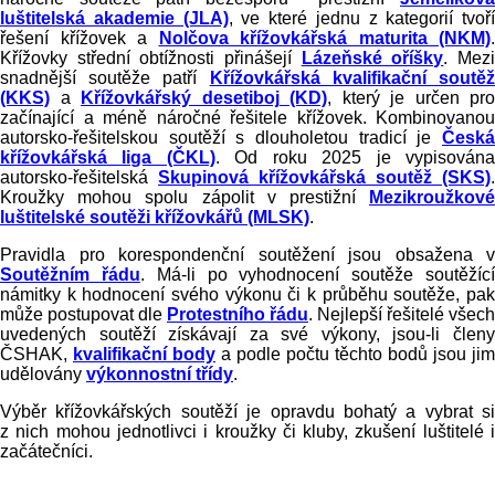
luštitelská akademie (JLA)
, ve které jednu z kategorií tvoří
řešení křížovek a
Nolčova křížovkářská maturita (NKM)
.
Křížovky střední obtížnosti přinášejí
Lázeňské oříšky
. Mez
snadnější soutěže patří
Křížovkářská kvalifikační soutě
(KKS)
a
Křížovkářský desetiboj (KD)
, který je určen pro
začínající a méně náročné řešitele křížovek. Kombinovanou
autorsko-řešitelskou soutěží s dlouholetou tradicí je
Česká
křížovkářská liga (ČKL)
.
Od roku 2025 je vypisován
autorsko-řešitelská
Skupinová křížovkářská soutěž (SKS)
.
Kroužky mohou spolu zápolit v prestižní
Mezikroužkové
luštitelské soutěži křížovkářů (MLSK)
.
Pravidla pro korespondenční soutěžení jsou obsažena v
Soutěžním řádu
. Má-li po vyhodnocení soutěže soutěžíc
námitky k hodnocení svého výkonu či k průběhu soutěže, pak
může postupovat dle
Protestního řádu
. Nejlepší řešitelé všech
uvedených soutěží získávají za své výkony, jsou-li členy
ČSHAK,
kvalifikační body
a podle počtu těchto bodů jsou jim
udělovány
výkonnostní třídy
.
Výběr křížovkářských soutěží je opravdu bohatý a vybrat si
z nich mohou jednotlivci i kroužky či kluby, zkušení luštitelé i
začátečníci.