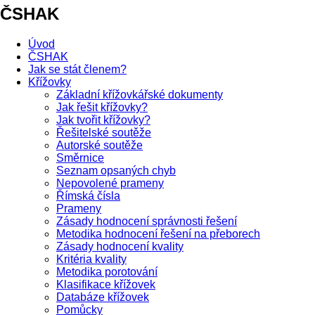
ČSHAK
Úvod
ČSHAK
Jak se stát členem?
Křížovky
Základní křížovkářské dokumenty
Jak řešit křížovky?
Jak tvořit křížovky?
Řešitelské soutěže
Autorské soutěže
Směrnice
Seznam opsaných chyb
Nepovolené prameny
Římská čísla
Prameny
Zásady hodnocení správnosti řešení
Metodika hodnocení řešení na přeborech
Zásady hodnocení kvality
Kritéria kvality
Metodika porotování
Klasifikace křížovek
Databáze křížovek
Pomůcky