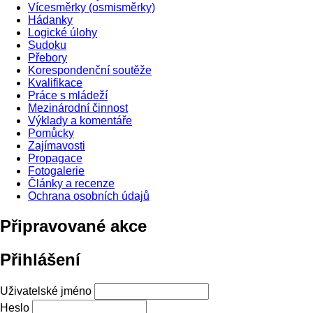
Vícesměrky (osmisměrky)
Hádanky
Logické úlohy
Sudoku
Přebory
Korespondenční soutěže
Kvalifikace
Práce s mládeží
Mezinárodní činnost
Výklady a komentáře
Pomůcky
Zajímavosti
Propagace
Fotogalerie
Články a recenze
Ochrana osobních údajů
Připravované akce
Přihlášení
Uživatelské jméno
Heslo