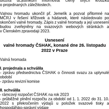
uložila účastníkům informovat členy svých kroužků
o projednaných záležitostech.
Valnou hromadu ukončil př. Jemelík a pozval přítomné na
MČRJ v řešení křížovek a hádanek, které následovalo po
skončení valné hromady. Zápis z valné hromady a její usnesení
budou zveřejněny na svazových webových stránkách a
v Členském zpravodaji 2023.
Usnesení
valné hromady ČSHAK, konané dne 26. listopadu
2022 v Praze
Valná hromada
I. projednala a schválila
- zprávu předsednictva ČSHAK o činnosti svazu za uplynulé
období
- zprávu revizní komise
II. schválila
- rámcový rozpočet ČSHAK na rok 2023
- průběžné plnění rozpočtu za období od 1. 1. 2022 do 31. 10.
2022 s překročením výdajů u položek svazové tisky a
hospodářsko-správní výdaje