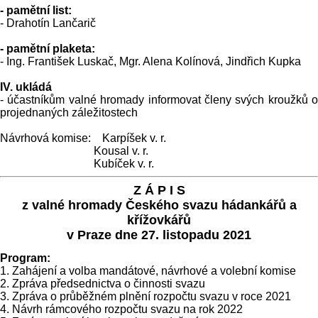
- pamětní list:
- Drahotín Lančarič
- pamětní plaketa:
- Ing. František Luskač, Mgr. Alena Kolínová, Jindřich Kupka
IV. ukládá
- účastníkům valné hromady informovat členy svých kroužků o
projednaných záležitostech
Návrhová komise: Karpíšek v. r.
Kousal v. r.
Kubíček v. r.
Z Á P I S
z valné hromady Českého svazu hádankářů a
křížovkářů
v Praze dne 27. listopadu 2021
Program:
1. Zahájení a volba mandátové, návrhové a volební komise
2. Zpráva předsednictva o činnosti svazu
3. Zpráva o průběžném plnění rozpočtu svazu v roce 2021
4. Návrh rámcového rozpočtu svazu na rok 2022