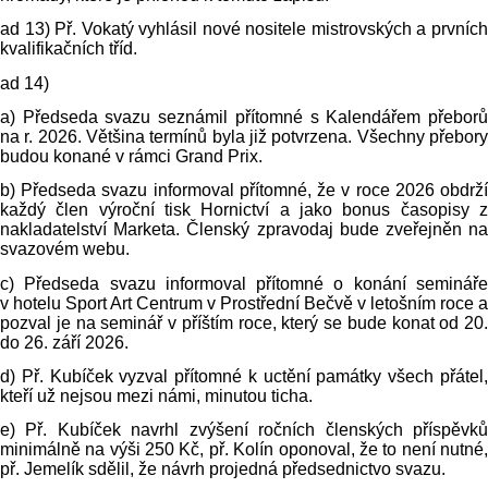
ad 13) Př. Vokatý vyhlásil nové nositele mistrovských a prvních
kvalifikačních tříd.
ad 14)
a) Předseda svazu seznámil přítomné s Kalendářem přeborů
na r. 2026. Většina termínů byla již potvrzena. Všechny přebory
budou konané v rámci Grand Prix.
b) Předseda svazu informoval přítomné, že v roce 2026 obdrží
každý člen výroční tisk Hornictví a jako bonus časopisy z
nakladatelství Marketa. Členský zpravodaj bude zveřejněn na
svazovém webu.
c) Předseda svazu informoval přítomné o konání semináře
v hotelu Sport Art Centrum v Prostřední Bečvě v letošním roce a
pozval je na seminář v příštím roce, který se bude konat od 20.
do 26. září 2026.
d) Př. Kubíček vyzval přítomné k uctění památky všech přátel,
kteří už nejsou mezi námi, minutou ticha.
e) Př. Kubíček navrhl zvýšení ročních členských příspěvků
minimálně na výši 250 Kč, př. Kolín oponoval, že to není nutné,
př. Jemelík sdělil, že návrh projedná předsednictvo svazu.