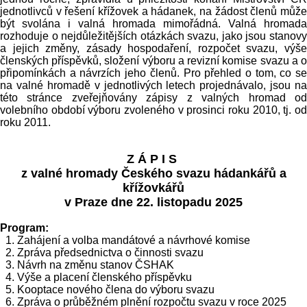
jednotlivců v řešení křížovek a hádanek, na žádost členů může
být svolána i valná hromada mimořádná. Valná hromada
rozhoduje o nejdůležitějších otázkách svazu, jako jsou stanovy
a jejich změny, zásady hospodaření, rozpočet svazu, výše
členských příspěvků, složení výboru a revizní komise svazu a o
připomínkách a návrzích jeho členů. Pro přehled o tom, co se
na valné hromadě v jednotlivých letech projednávalo, jsou na
této stránce zveřejňovány zápisy z valných hromad od
volebního období výboru zvoleného v prosinci roku 2010, tj. od
roku 2011.
Z Á P I S
z valné hromady Českého svazu hádankářů a
křížovkářů
v Praze dne 22. listopadu 2025
Program:
1. Zahájení a volba mandátové a návrhové komise
2. Zpráva předsednictva o činnosti svazu
3. Návrh na změnu stanov ČSHAK
4. Výše a placení členského příspěvku
5. Kooptace nového člena do výboru svazu
6. Zpráva o průběžném plnění rozpočtu svazu v roce 2025