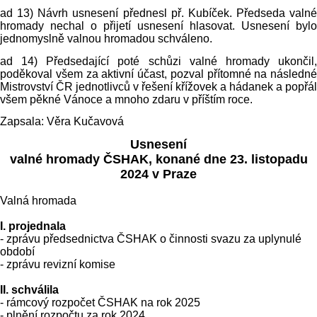
ad 13) Návrh usnesení přednesl př. Kubíček. Předseda valné
hromady nechal o přijetí usnesení hlasovat. Usnesení bylo
jednomyslně valnou hromadou schváleno.
ad 14) Předsedající poté schůzi valné hromady ukončil,
poděkoval všem za aktivní účast, pozval přítomné na následné
Mistrovství ČR jednotlivců v řešení křížovek a hádanek a popřál
všem pěkné Vánoce a mnoho zdaru v příštím roce.
Zapsala: Věra Kučavová
Usnesení
valné hromady ČSHAK, konané dne 23. listopadu
2024 v Praze
Valná hromada
I. projednala
- zprávu předsednictva ČSHAK o činnosti svazu za uplynulé
období
- zprávu revizní komise
II.
schválila
- rámcový rozpočet ČSHAK na rok 2025
- plnění rozpočtu za rok 2024