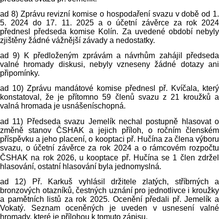
ad 8) Zprávu revizní komise o hospodaření svazu v době od 1.
5. 2024 do 17. 11. 2025 a o účetní závěrce za rok 2024
přednesl předseda komise Kolín. Za uvedené období nebyly
zjištěny žádné vážnější závady a nedostatky.
ad 9) K předloženým zprávám a návrhům zahájil předseda
valné hromady diskusi, nebyly vzneseny žádné dotazy ani
připomínky.
ad 10) Zprávu mandátové komise přednesl př. Kvíčala, který
konstatoval, že je přítomno 59 členů svazu z 21 kroužků a
valná hromada je usnášeníschopná.
ad 11) Předseda svazu Jemelík nechal postupně hlasovat o
změně stanov ČSHAK a jejich příloh, o ročním členském
příspěvku a jeho placení, o kooptaci př. Hučína za člena výboru
svazu, o účetní závěrce za rok
2024 a
o rámcovém rozpočt
ČSHAK na rok 2026, u kooptace př. Hučína se 1 člen zdržel
hlasování, ostatní hlasování byla jednomyslná.
ad 12) Př. Karkuš vyhlásil držitele zlatých, stříbrných a
bronzových otazníků, čestných uznání pro jednotlivce i kroužky
a pamětních listů za rok 2025. Ocenění předali př. Jemelík a
Vokatý. Seznam oceněných je uveden v usnesení valné
hromady, které je přílohou k tomuto zápisu.