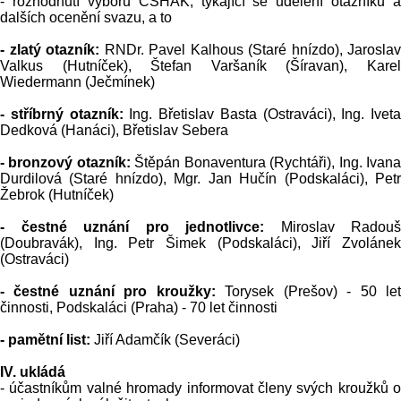
- rozhodnutí výboru ČSHAK, týkající se udělení otazníků a
dalších ocenění svazu, a to
- zlatý otazník:
RNDr. Pavel Kalhous (Staré hnízdo), Jaroslav
Valkus (Hutníček), Štefan Varšaník (Šíravan), Karel
Wiedermann (Ječmínek)
- stříbrný otazník:
Ing. Břetislav Basta (Ostraváci), Ing. Iveta
Dedková (Hanáci), Břetislav Sebera
- bronzový otazník:
Štěpán Bonaventura (Rychtáři), Ing. Ivan
Durdilová (Staré hnízdo), Mgr. Jan Hučín (Podskaláci), Petr
Žebrok (Hutníček)
- čestné uznání pro jednotlivce:
Miroslav Radouš
(Doubravák), Ing. Petr Šimek (Podskaláci), Jiří Zvolánek
(Ostraváci)
- čestné uznání pro kroužky:
Torysek (Prešov) - 50 le
činnosti, Podskaláci (Praha) - 70 let činnosti
- pamětní list:
Jiří Adamčík (Severáci)
IV. ukládá
- účastníkům valné hromady informovat členy svých kroužků o