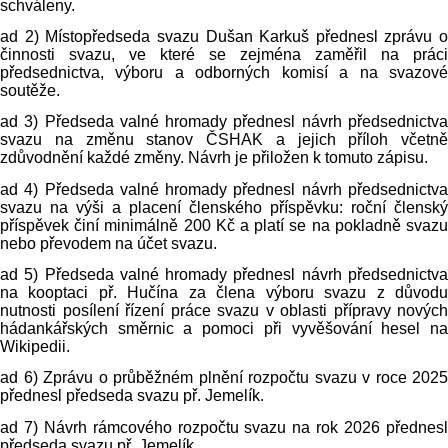
schváleny.
ad 2) Místopředseda svazu Dušan Karkuš přednesl zprávu o
činnosti svazu, ve které se zejména zaměřil na práci
předsednictva, výboru a odborných komisí a na svazové
soutěže.
ad 3) Předseda valné hromady přednesl návrh předsednictva
svazu na změnu stanov ČSHAK a jejich příloh včetně
zdůvodnění každé změny. Návrh je přiložen k tomuto zápisu.
ad 4) Předseda valné hromady přednesl návrh předsednictva
svazu na výši a placení členského příspěvku: roční členský
příspěvek činí minimálně 200 Kč a platí se na pokladně svazu
nebo převodem na účet svazu.
ad 5) Předseda valné hromady přednesl návrh předsednictva
na kooptaci př. Hučína za člena výboru svazu z důvodu
nutnosti posílení řízení práce svazu v oblasti přípravy nových
hádankářských směrnic a pomoci při vyvěšování hesel na
Wikipedii.
ad 6) Zprávu o průběžném plnění rozpočtu svazu v roce 2025
přednesl předseda svazu př. Jemelík.
ad 7) Návrh rámcového rozpočtu svazu na rok 2026 přednesl
předseda svazu př. Jemelík.