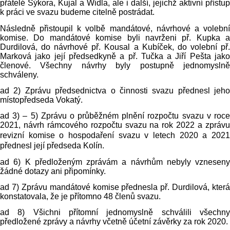
přátelé Sýkora, Kujal a Widla, ale i další, jejichž aktivní přístup
k práci ve svazu budeme citelně postrádat.
Následně přistoupil k volbě mandátové, návrhové a volební
komise. Do mandátové komise byli navrženi př. Kupka a
Durdilová, do návrhové př. Kousal a Kubíček, do volební př.
Marková jako její předsedkyně a př. Tučka a Jiří Pešta jako
členové. Všechny návrhy byly postupně jednomyslně
schváleny.
ad 2) Zprávu předsednictva o činnosti svazu přednesl jeho
místopředseda Vokatý.
ad 3) – 5) Zprávu o průběžném plnění rozpočtu svazu v roce
2021, návrh rámcového rozpočtu svazu na rok
2022 a
zpráv
revizní komise o hospodaření svazu v letech
2020 a
202
přednesl její předseda Kolín.
ad 6) K předloženým zprávám a návrhům nebyly vzneseny
žádné dotazy ani připomínky.
ad 7) Zprávu mandátové komise přednesla př. Durdilová, která
konstatovala, že je přítomno 48 členů svazu.
ad 8) Všichni přítomní jednomyslně schválili všechny
předložené zprávy a návrhy včetně účetní závěrky za rok 2020.