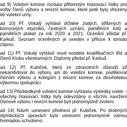
ad 9) Volební komise rozdala přítomným hlasovací lístky pro
volby členů výboru a revizní komise, které poté byly vhozeny
do volební urny.
ad 10) Př. Vokatý vyhlásil držitele zlatých, stříbrných a
bronzových otazníků, čestných uznání, pamětních listů a
pamětních plaket za rok
2020 a
2021. Ocenění předal př
Karkuš. Seznam oceněných je uveden v příloze k tomuto
zápisu.
ad 11) Př. Vokatý vyhlásil nové nositele kvalifikačních tříd a
členů Klubu všestranných. Diplomy předal př. Karkuš.
ad 12) Př. Kubíček, který ze zdravotních důvodů již
nekandidoval do výboru ani do volební komise, poděkoval
členům výboru a kolegům z revizní komise za dlouholetou
výbornou spolupráci.
ad 13) Předsedkyně volební komise vyhlásila výsledky voleb –
všechny hlasovací lístky byly odevzdány a všichni navržení
členové výboru i revizní komise byli jednomyslně zvoleni.
ad 14) Návrh usnesení přednesl př. Kubíček. Po drobných
stylistických úpravách bylo usnesení jednomyslně valnou
hromadou schváleno.