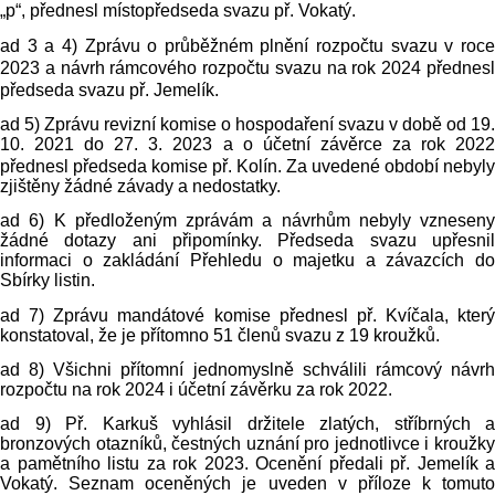
„p“, přednesl místopředseda svazu př. Vokatý.
ad
3 a
4) Zprávu o průběžném plnění rozpočtu svazu v roc
2023 a
návrh rámcového rozpočtu svazu na rok 2024 přednes
předseda svazu př. Jemelík.
ad 5) Zprávu revizní komise o hospodaření svazu v době od 19.
10. 2021 do 27. 3.
2023 a
o účetní závěrce za rok 202
přednesl předseda komise př. Kolín. Za uvedené období nebyly
zjištěny žádné závady a nedostatky.
ad 6) K předloženým zprávám a návrhům nebyly vzneseny
žádné dotazy ani připomínky. Předseda svazu upřesnil
informaci o zakládání Přehledu o majetku a závazcích do
Sbírky listin.
ad 7) Zprávu mandátové komise přednesl př. Kvíčala, který
konstatoval, že je přítomno 51 členů svazu z 19 kroužků.
ad 8) Všichni přítomní jednomyslně schválili rámcový návrh
rozpočtu na rok 2024 i účetní závěrku za rok 2022.
ad 9) Př. Karkuš vyhlásil držitele zlatých, stříbrných a
bronzových otazníků, čestných uznání pro jednotlivce i kroužky
a pamětního listu za rok 2023. Ocenění předali př. Jemelík a
Vokatý. Seznam oceněných je uveden v příloze k tomuto