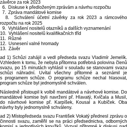
závěrce za rok 2023
6. Diskuse k předloženým zprávám a návrhu rozpočtu
7. Zpráva mandátové komise
8. Schválení účetní závěrky za rok
2023 a
rámcovéh
rozpočtu na rok 2025
9. Vyhlášení nositelů otazníků a dalších vyznamenání
10. Vyhlášení nositelů kvalifikačních tříd
11. Různé
12. Usnesení valné hromady
13. Závěr
ad 1) Schůzi zahájil a vedl předseda svazu Vladimír Jemelík.
Vzhledem k tomu, že nebyla přítomna potřebná polovina členů
svazu, po 15 minutách vyhlásil v souladu se stanovami svazu
schůzi náhradní. Uvítal všechny přítomné a seznámil je
s programem schůze. O programu schůze nechal hlasovat,
program schůze byl jednomyslně schválen.
Následně přistoupil k volbě mandátové a návrhové komise. Do
mandátové komise byli navrženi př. Hlavatý, Kvíčala a Musil,
do návrhové komise př. Karpíšek, Kousal a Kubíček. Oba
návrhy byly jednomyslně schváleny.
ad 2) Místopředseda svazu František Vokatý přednesl zprávu o
činnosti svazu, zaměřil se na práci předsednictva, odborných
komisí a jednotlivých kroužků. Vyzval přítomné k diskusi nad