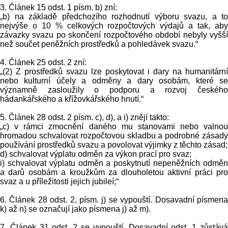
3. Článek 15 odst. 1 písm. b) zní:
„b) na základě předchozího rozhodnutí výboru svazu, a to
nejvýše o 10 % celkových rozpočtových výdajů a tak, aby
závazky svazu po skončení rozpočtového období nebyly vyšší
než součet peněžních prostředků a pohledávek svazu.“
4. Článek 25 odst. 2 zní:
„(2) Z prostředků svazu lze poskytovat i dary na humanitární
nebo kulturní účely a odměny a dary osobám, které se
významně zasloužily o podporu a rozvoj českého
hádankářského a křížovkářského hnutí.“
5. Článek 28 odst. 2 písm. c), d), a i) znějí takto:
„c) v rámci zmocnění daného mu stanovami nebo valnou
hromadou schvalovat rozpočtovou skladbu a podrobné zásady
používání prostředků svazu a povolovat výjimky z těchto zásad;
d) schvalovat výplatu odměn za výkon prací pro svaz;
i) schvalovat výplatu odměn a poskytnutí nepeněžních odměn
a darů osobám a kroužkům za dlouholetou aktivní práci pro
svaz a u příležitosti jejich jubileí;“
6. Článek 28 odst. 2, písm. j) se vypouští. Dosavadní písmena
k) až n) se označují jako písmena j) až m).
7. Článek 31 odst. 2 se vypouští. Dosavadní odst. 1 zůstává