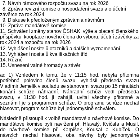
7. Návrh rámcového rozpočtu svazu na rok 2026
8. Zpráva revizní komise o hospodaření svazu a o účetní
závěrce za rok 2024
9. Diskuse k předloženým zprávám a návrhům
10. Zpráva mandátové komise
11. Schválení změny stanov ČSHAK, výše a placení členského
příspěvku,
kooptace nového
člena do výboru,
účetní závěrky za
rok
2024 a
rozpočtu na rok 2026
12. Vyhlášení nositelů otazníků a dalších vyznamenání
13. Vyhlášení nositelů kvalifikačních tříd
14. Různé
15. Usnesení valné hromady a závěr
ad 1) Vzhledem k tomu, že v 11:15 hod. nebyla přítomna
potřebná polovina členů svazu, vyhlásil předseda svazu
Vladimír Jemelík v souladu se stanovami svazu po 15 minutách
konání schůze náhradní. Náhradní schůzi vedl předseda
svazu, v 11:30 hod. ji zahájil, uvítal všechny přítomné a
seznámil je s programem schůze. O programu schůze nechal
hlasovat, program schůze byl jednomyslně schválen.
Následně přistoupil k volbě mandátové a návrhové komise. Do
mandátové komise byli navrženi př. Hlavatý, Kvíčala a Musil,
do návrhové komise př. Karpíšek, Kousal a Kubíček. O
návrzích nechal hlasovat, oba návrhy byly jednomyslně