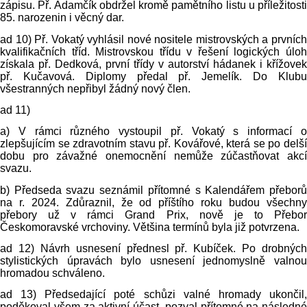
zápisu. Př. Adamčík obdržel kromě pamětního listu u příležitosti
85. narozenin i věcný dar.
ad 10) Př. Vokatý vyhlásil nové nositele mistrovských a prvních
kvalifikačních tříd. Mistrovskou třídu v řešení logických úloh
získala př. Dedková, první třídy v autorství hádanek i křížovek
př. Kučavová. Diplomy předal př. Jemelík. Do Klubu
všestranných nepřibyl žádný nový člen.
ad 11)
a) V rámci různého vystoupil př. Vokatý s informací o
zlepšujícím se zdravotním stavu př. Kovářové, která se po delší
dobu pro závažné onemocnění nemůže zúčastňovat akcí
svazu.
b) Předseda svazu seznámil přítomné s Kalendářem přeborů
na r. 2024. Zdůraznil, že od příštího roku budou všechny
přebory už v rámci Grand Prix, nově je to Přebor
Českomoravské vrchoviny. Většina termínů byla již potvrzena.
ad 12) Návrh usnesení přednesl př. Kubíček. Po drobných
stylistických úpravách bylo usnesení jednomyslně valnou
hromadou schváleno.
ad 13) Předsedající poté schůzi valné hromady ukončil,
poděkoval všem za aktivní účast, pozval přítomné na následné