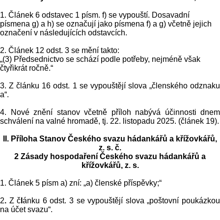
1. Článek 6 odstavec 1 písm. f) se vypouští. Dosavadní
písmena g) a h) se označují jako písmena f) a g) včetně jejich
označení v následujících odstavcích.
2. Článek 12 odst. 3 se mění takto:
„(3) Předsednictvo se schází podle potřeby, nejméně však
čtyřikrát ročně.“
3. Z článku 16 odst. 1 se vypouštějí slova „členského odznaku
a“.
4. Nové znění stanov včetně příloh nabývá účinnosti dnem
schválení na valné hromadě, tj. 22. listopadu 2025. (článek 19).
II. Příloha Stanov Českého svazu hádankářů a křížovkářů,
z. s. č.
2 Zásady hospodaření Českého svazu hádankářů a
křížovkářů, z. s.
1. Článek 5
písm a) zní: „a) členské příspěvky;“
2
.
Z č
l
ánku 6 odst. 3 se vypouštějí slova „poštovní poukázko
na účet svazu“.