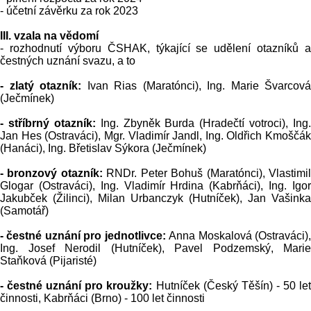
- účetní závěrku za rok 2023
III.
vzala na vědomí
- rozhodnutí výboru ČSHAK, týkající se udělení otazníků a
čestných uznání svazu, a to
- zlatý otazník:
Ivan Rias (Maratónci), Ing. Marie Švarcová
(Ječmínek)
- stříbrný otazník:
Ing. Zbyněk Burda (Hradečtí votroci), Ing.
Jan Hes (Ostraváci), Mgr. Vladimír Jandl, Ing. Oldřich Kmoščák
(Hanáci), Ing. Břetislav Sýkora (Ječmínek)
- bronzový otazník:
RNDr. Peter Bohuš (Maratónci), Vlastimi
Glogar (Ostraváci), Ing. Vladimír Hrdina (Kabrňáci), Ing. Igor
Jakubček (Žilinci), Milan Urbanczyk (Hutníček), Jan Vašinka
(Samotář)
- čestné uznání pro jednotlivce:
Anna Moskalová (Ostraváci)
Ing. Josef Nerodil (Hutníček), Pavel Podzemský, Marie
Staňková (Pijaristé)
- čestné uznání pro kroužky:
Hutníček (Český Těšín) - 50 let
činnosti, Kabrňáci (Brno) - 100 let činnosti