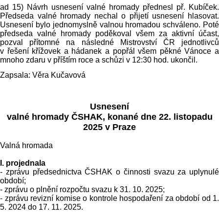
ad 15) Návrh usnesení valné hromady přednesl př. Kubíček.
Předseda valné hromady nechal o přijetí usnesení hlasovat.
Usnesení bylo jednomyslně valnou hromadou schváleno. Poté
předseda valné hromady poděkoval všem za aktivní účast,
pozval přítomné na následné Mistrovství ČR jednotlivců
v řešení křížovek a hádanek a popřál všem pěkné Vánoce a
mnoho zdaru v příštím roce a schůzi v 12:30 hod. ukončil.
Zapsala: Věra Kučavová
Usnesení
valné hromady ČSHAK, konané dne 22. listopadu
2025 v Praze
Valná hromada
I. projednala
- zprávu předsednictva ČSHAK o činnosti svazu za uplynulé
období;
- zprávu o plnění rozpočtu svazu k 31. 10. 2025;
- zprávu revizní komise o kontrole hospodaření za období od 1.
5. 2024 do 17. 11. 2025.