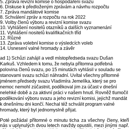
5. Zpráva revizní komise o hospodaření svazu
6. Diskuse k předloženým zprávám a návrhu rozpočtu
7. Zpráva mandátové komise
8. Schválení zpráv a rozpočtu na rok 2022
9. Volby členů výboru a revizní komise svazu
10. Vyhlášení nositelů otazníků a dalších vyznamenání
11. Vyhlášení nositelů kvalifikačních tříd
12. Různé
13. Zpráva volební komise o výsledcích voleb
14. Usnesení valné hromady a závěr
ad 1) Schůzi zahájil a vedl místopředseda svazu Dušan
Karkuš. Vzhledem k tomu, že nebyla přítomna potřebná
polovina členů svazu, po 15 minutách vyhlásil v souladu se
stanovami svazu schůzi náhradní. Uvítal všechny přítomné
jménem předsedy svazu Vladimíra Jemelíka, který se pro
nemoc nemohl zúčastnit, poděkoval jim za účast v dnešní
nelehké době a za aktivní práci v našem hnutí. Rovněž tlumočil
poděkování výboru svazu a jeho revizní komisi, jejichž mandát
k dnešnímu dni končí. Nechal též schválit program valné
hromady, který byl jednomyslně přijat.
Poté požádal přítomné o minutu ticha za všechny členy, kteří
nás v uplynulých dvou letech navždy opustili, mezi jinými např.