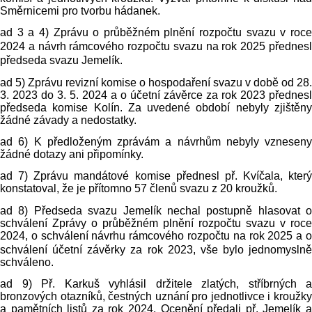
Směrnicemi pro tvorbu hádanek.
ad
3 a
4) Zprávu o průběžném plnění rozpočtu svazu v roc
2024 a
návrh rámcového rozpočtu svazu na rok 2025 přednes
předseda svazu Jemelík.
ad 5) Zprávu revizní komise o hospodaření svazu v době od 28.
3. 2023 do 3. 5. 2024 a o účetní závěrce za rok 2023 přednesl
předseda komise Kolín. Za uvedené období nebyly zjištěny
žádné závady a nedostatky.
ad 6) K předloženým zprávám a návrhům nebyly vzneseny
žádné dotazy ani připomínky.
ad 7) Zprávu mandátové komise přednesl př. Kvíčala, který
konstatoval, že je přítomno 57 členů svazu z 20 kroužků.
ad 8) Předseda svazu Jemelík nechal postupně hlasovat o
schválení Zprávy o průběžném plnění rozpočtu svazu v roce
2024, o schválení návrhu rámcového rozpočtu na rok
2025 a
schválení účetní závěrky za rok 2023, vše bylo jednomyslně
schváleno.
ad 9) Př. Karkuš vyhlásil držitele zlatých, stříbrných a
bronzových otazníků, čestných uznání pro jednotlivce i kroužky
a pamětních listů za rok 2024. Ocenění předali př. Jemelík a