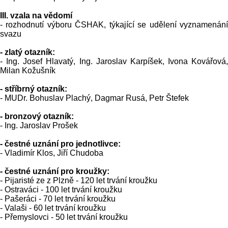
III. vzala na vědomí
- rozhodnutí výboru ČSHAK, týkající se udělení vyznamenání
svazu
- zlatý otazník:
- Ing. Josef Hlavatý, Ing. Jaroslav Karpíšek, Ivona Kovářová,
Milan Kožušník
- stříbrný otazník:
- MUDr. Bohuslav Plachý, Dagmar Rusá, Petr Štefek
- bronzový otazník:
- Ing. Jaroslav Prošek
- čestné uznání pro jednotlivce:
- Vladimír Klos, Jiří Chudoba
- čestné uznání pro kroužky:
- Pijaristé ze z Plzně - 120 let trvání kroužku
- Ostraváci - 100 let trvání kroužku
- Pašeráci - 70 let trvání kroužku
- Valaši - 60 let trvání kroužku
- Přemyslovci - 50 let trvání kroužku