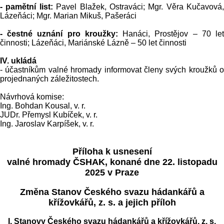
- pamětní list:
Pavel Blažek, Ostraváci; Mgr. Věra Kučavová,
Lázeňáci; Mgr. Marian Mikuš, Pašeráci
- čestné uznání pro kroužky:
Hanáci, Prostějov – 70 le
činnosti; Lázeňáci, Mariánské Lázně – 50 let činnosti
IV. ukládá
- účastníkům valné hromady informovat členy svých kroužků o
projednaných záležitostech.
Návrhová komise:
Ing. Bohdan Kousal, v. r.
JUDr. Přemysl Kubíček, v. r.
Ing. Jaroslav Karpíšek, v. r.
Příloha k usnesení
valné hromady ČSHAK, konané dne 22. listopadu
2025 v Praze
Změna Stanov Českého svazu hádankářů a
křížovkářů, z. s. a jejich příloh
I. Stanovy Českého svazu hádankářů a křížovkářů, z. s.