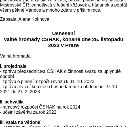
Mistrovství ČR jednotlivců v řešení křížovek a hádanek a popřál
všem pěkné Vánoce a mnoho zdaru v příštím roce.
Zapsala: Alena Kolínová
Usnesení
valné hromady ČSHAK, konané dne 25. listopadu
2023 v Praze
Valná hromada
I. projednala
- zprávu předsednictva ČSHAK o činnosti svazu za uplynulé
období
- zprávu o plnění rozpočtu svazu k 31. 10. 2023
- zprávu revizní komise o hospodaření za období od 19. 10.
2021 do 27. 3. 2023
II.
schválila
- rámcový rozpočet ČSHAK na rok 2024
- účetní závěrku za rok 2022
III.
vzala na vědomí