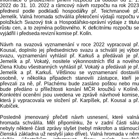
2022 do 31. 10.
2022 a
rámcový návrh rozpočtu na rok 2
02
přednesl podle podkladů hospodářky př. Teichmanové př.
Jemelík. Valná hromada schválila překročení výdajů rozpočtu v
položkách Svazový tisk a Hospodářsko-správní výdaje z titulu
růstu cen, a to zejména poštovného. K deficitnímu rozpočtu se
vyjádřil i předseda revizní komise př. Kolín.
Návrh na svazová vyznamenání v roce 2022 vypracoval př.
Kousal, doplnilo jej předsednictvo svazu a schválil jej výbor
svazu, vyznamenání vyhlásil př. Karkuš a předávali je př.
Jemelík a př. Vokatý, nositele výkonnostních tříd a nového
člena Klubu všestranných vyhlásil př. Vokatý a předávali je př.
Jemelík a př. Karkuš. Většinou se vyznamenaní dostavili
osobně, v několika případech stanovili zástupce, kteří je
převzali za ně, př. Plachému bude zasláno poštou nebo mu
bude předáno u příležitosti konání MČR kroužků v Kolíně.
Konkrétní ocenění jsou uvedena ve zprávě návrhové komise,
která ji vypracovala ve složení př. Karpíšek, př. Kousal a př.
Kubíček.
Posledně jmenovaný přečetl návrh usnesení, které valná
hromada schválila. Měl připomínku, že v zadní části sálu
nebyly některé části zprávy slyšet (nebyl mikrofon a stárnoucí
členská základna už neslyší jako dříve). Valná hromada v něm