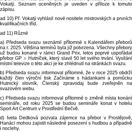
Vokatý. Seznam oceněných je uveden v příloze k tomuto
zápisu.
ad 10) Př. Vokatý vyhlásil nové nositele mistrovských a prvních
kvalifikačních tříd.
ad 11) Různé
a) Předseda svazu seznámil přítomné s Kalendářem přeborů
na r. 2025. Většina termínů byla již potvrzena. Všechny přebory
už budou konané v rámci Grand Prix, letos poprvé uspořádal
přebor GP ○ Hutníček, který slavil 50 let svého trvání. Vysílání
místní televize o této akci je ke zhlédnutí na stránkách svazu.
b) Předseda svazu informoval přítomné, že v roce 2025 obdrží
každý člen výroční tisk Začínáme s hádankami a pomůcku
Hutnický slovník, Členský zpravodaj bude zveřejněn na
svazovém webu.
c) Předseda svazu informoval přítomné o změně místa konání
semináře, od roku 2025 se budou semináře konat v hotelu
Sport Art Centrum v Prostřední Bečvě.
d) Iveta Dedková pozvala zájemce na přebor v Prostějově,
Hanáci mohou zajistit následné posezení s hudbou a případně
i noclehy.