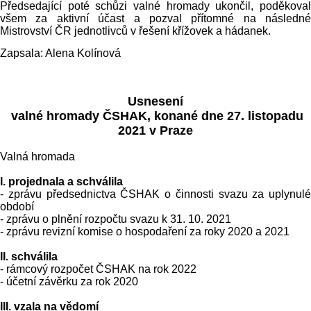
Předsedající poté schůzi valné hromady ukončil, poděkoval
všem za aktivní účast a pozval přítomné na následné
Mistrovství ČR jednotlivců v řešení křížovek a hádanek.
Zapsala: Alena Kolínová
Usnesení
valné hromady ČSHAK, konané dne 27. listopadu
2021 v Praze
Valná hromada
I. projednala a schválila
- zprávu předsednictva ČSHAK o činnosti svazu za uplynulé
období
- zprávu o plnění rozpočtu svazu k 31. 10. 2021
- zprávu revizní komise o hospodaření za roky
2020 a
2021
II. schválila
- rámcový rozpočet ČSHAK na rok 2022
- účetní závěrku za rok 2020
III. vzala na vědomí