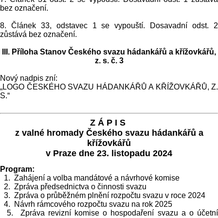
bez označení.
8. Článek 33, odstavec 1 se vypouští. Dosavadní odst. 2
zůstává bez označení.
III. Příloha Stanov Českého svazu hádankářů a křížovkářů,
z. s. č. 3
Nový nadpis zní:
„LOGO ČESKÉHO SVAZU HÁDANKÁŘŮ A KŘÍŽOVKÁŘŮ, Z.
S.“
Z Á P I S
z valné hromady Českého svazu hádankářů a
křížovkářů
v Praze dne 23. listopadu 2024
Program:
1. Zahájení a volba mandátové a návrhové komise
2. Zpráva předsednictva o činnosti svazu
3. Zpráva o průběžném plnění rozpočtu svazu v roce 2024
4. Návrh rámcového rozpočtu svazu na rok 2025
5. Zpráva revizní komise o hospodaření svazu a o účetní