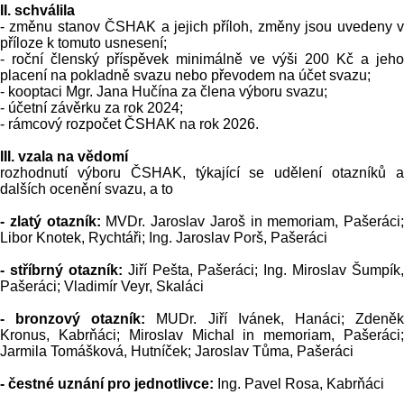
II. schválila
- změnu stanov ČSHAK a jejich příloh, změny jsou uvedeny v
příloze k tomuto usnesení;
- roční členský příspěvek minimálně ve výši 200 Kč a jeho
placení na pokladně svazu nebo převodem na účet svazu;
- kooptaci Mgr. Jana Hučína za člena výboru svazu;
- účetní závěrku za rok 2024;
- rámcový rozpočet ČSHAK na rok 2026.
III. vzala na vědomí
rozhodnutí výboru ČSHAK, týkající se udělení otazníků a
dalších ocenění svazu, a to
- zlatý otazník:
MVDr. Jaroslav Jaroš in memoriam, Pašeráci;
Libor Knotek, Rychtáři; Ing. Jaroslav Porš, Pašeráci
- stříbrný otazník:
Jiří Pešta, Pašeráci; Ing. Miroslav Šumpík,
Pašeráci; Vladimír Veyr, Skaláci
- bronzový otazník:
MUDr. Jiří Ivánek, Hanáci; Zdeně
Kronus, Kabrňáci; Miroslav Michal in memoriam, Pašeráci;
Jarmila Tomášková, Hutníček; Jaroslav Tůma, Pašeráci
- čestné uznání pro jednotlivce:
Ing. Pavel Rosa, Kabrňáci