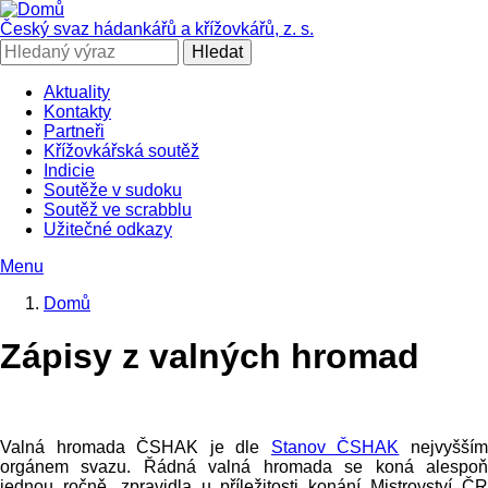
Přejít
k
Český svaz hádankářů a křížovkářů, z. s.
hlavnímu
Hledat
obsahu
Aktuality
Kontakty
SČHAK
Partneři
Křížovkářská soutěž
Indicie
Soutěže v sudoku
Soutěž ve scrabblu
Užitečné odkazy
Menu
Domů
Drobečková
Zápisy z valných hromad
navigace
Valná hromada ČSHAK je dle
Stanov ČSHAK
nejvyšší
orgánem svazu. Řádná valná hromada se koná alespoň
jednou ročně, zpravidla u příležitosti konání Mistrovství ČR