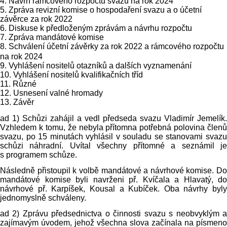
4. Návrh rámcového rozpočtu svazu na rok 2024
5. Zpráva revizní komise o hospodaření svazu a o účetní
závěrce za rok 2022
6. Diskuse k předloženým zprávám a návrhu rozpočtu
7. Zpráva mandátové komise
8. Schválení účetní závěrky za rok
2022 a
rámcového rozpočtu
na rok 2024
9. Vyhlášení nositelů otazníků a dalších vyznamenání
10. Vyhlášení nositelů kvalifikačních tříd
11. Různé
12. Usnesení valné hromady
13. Závěr
ad 1) Schůzi zahájil a vedl předseda svazu Vladimír Jemelík.
Vzhledem k tomu, že nebyla přítomna potřebná polovina členů
svazu, po 15 minutách vyhlásil v souladu se stanovami svazu
schůzi náhradní. Uvítal všechny přítomné a seznámil je
s programem schůze.
Následně přistoupil k volbě mandátové a návrhové komise. Do
mandátové komise byli navrženi př. Kvíčala a Hlavatý, do
návrhové př. Karpíšek, Kousal a Kubíček. Oba návrhy byly
jednomyslně schváleny.
ad 2) Zprávu předsednictva o činnosti svazu s neobvyklým a
zajímavým úvodem, jehož všechna slova začínala na písmeno