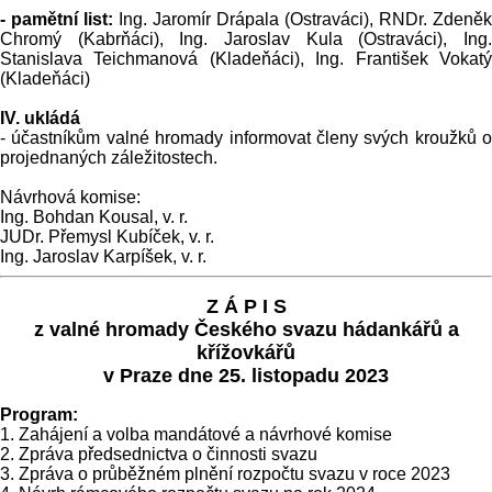
- pamětní list:
Ing. Jaromír Drápala (Ostraváci), RNDr. Zdeněk
Chromý (Kabrňáci), Ing. Jaroslav Kula (Ostraváci), Ing.
Stanislava Teichmanová (Kladeňáci), Ing. František Vokatý
(Kladeňáci)
IV. ukládá
- účastníkům valné hromady informovat členy svých kroužků o
projednaných záležitostech.
Návrhová komise:
Ing. Bohdan Kousal, v. r.
JUDr. Přemysl Kubíček, v. r.
Ing. Jaroslav Karpíšek, v. r.
Z Á P I S
z valné hromady Českého svazu hádankářů a
křížovkářů
v Praze dne 25. listopadu 2023
Program:
1. Zahájení a volba mandátové a návrhové komise
2. Zpráva předsednictva o činnosti svazu
3. Zpráva o průběžném plnění rozpočtu svazu v roce 2023