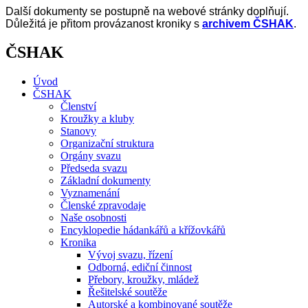
Další dokumenty se postupně na webové stránky doplňují.
Důležitá je přitom provázanost kroniky s
archivem ČSHAK
.
ČSHAK
Úvod
ČSHAK
Členství
Kroužky a kluby
Stanovy
Organizační struktura
Orgány svazu
Předseda svazu
Základní dokumenty
Vyznamenání
Členské zpravodaje
Naše osobnosti
Encyklopedie hádankářů a křížovkářů
Kronika
Vývoj svazu, řízení
Odborná, ediční činnost
Přebory, kroužky, mládež
Řešitelské soutěže
Autorské a kombinované soutěže