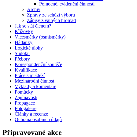
Pomocné, evidenční činnosti
Archiv
Zprávy ze schůzí výboru
Zápisy z valných hromad
Jak se stát členem?
Křížovky
Vícesměrky (osmisměrky)
Hádanky
Logické úlohy
Sudoku
Přebory
Korespondenční soutěže
Kvalifikace
Práce s mládeží
Mezinárodní činnost
Výklady a komentáře
Pomůcky
Zajímavosti
Propagace
Fotogalerie
Články a recenze
Ochrana osobních údajů
Připravované akce