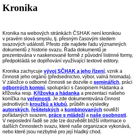
Kronika
Kronika na webových stránkách ČSHAK není kronikou
v pravém slova smyslu, tj. přesným časovým sledem
svazových událostí. Přesto zde najdete řadu významných
dokumentů z historie svazu. Řada dokumentů je
prezentována v naskenované formě z původní listinné formy,
předpokládá se doplňování využívající textové editory.
Kronika zachycuje
vývoj SČHAK a jeho řízení
, vznik a
činnosti jeho orgánů (předsednictvo, výbor, valná hromada).
V záložce o odborné činnosti se dozvíte o
seminářích
, práci
odborných komisí
, spolupráci s časopisem Hádanka a
křížovka resp.
Křížovka a hádanka
a prezentaci našeho
koníčka na
veřejnosti
. Je zde dokumentována činnost
jednotlivých
kroužků a klubů
, průběh a výsledky
autorských
,
řešitelských
a
kombinovaných
soutěží
pořádaných svazem,
práce s mládeží
a
naše osobnosti
.
V neposlední řadě se zde lze dozvědět bližší informace o
dalších činnostech svazu, které naše organizace vykonává,
nebo které jsou nezbytné pro její hladký chod.