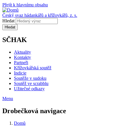
Přejít k hlavnímu obsahu
Český svaz hádankářů a křížovkářů, z. s.
Hledat
SČHAK
Aktuality
Kontakty
Partneři
Křížovkářská soutěž
Indicie
Soutěže v sudoku
Soutěž ve scrabblu
Užitečné odkazy
Menu
Drobečková navigace
Domů